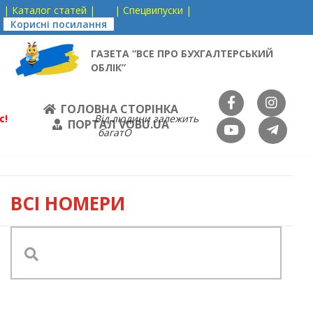
| Каталог статей |
| Спецвипуски |
Корисні посилання
ГАЗЕТА “ВСЕ ПРО БУХГАЛТЕРСЬКИЙ
ОБЛІК”
ГОЛОВНА СТОРІНКА
с!
Від людини залежить
ПОРТАЛ VOBU.UA
багатО
ВСІ НОМЕРИ