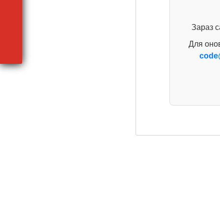
Зараз с
Для оно
code