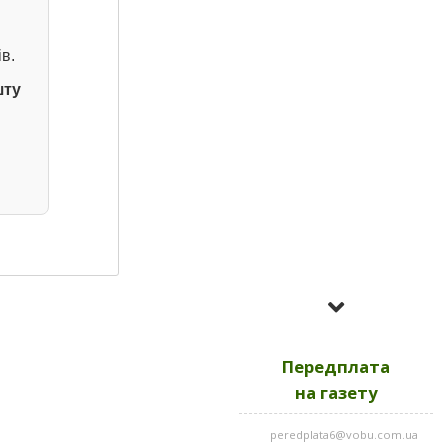
в.
шту
Усі номери за
2023
Передплата
Усі номери за
2022
на газету
peredplata6@vobu.com.ua
Усі номери за