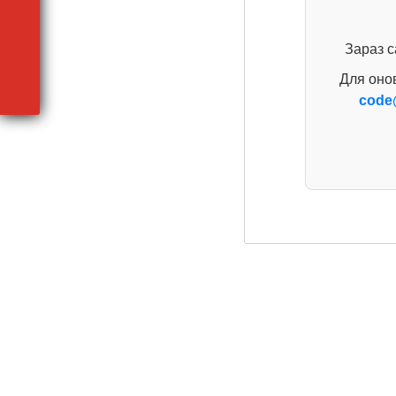
Зараз с
Для оно
code