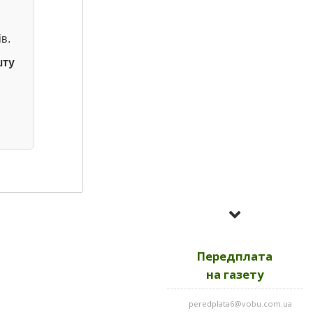
в.
шту
Усі номери за
2023
Передплата
Усі номери за
2022
на газету
peredplata6@vobu.com.ua
Усі номери за