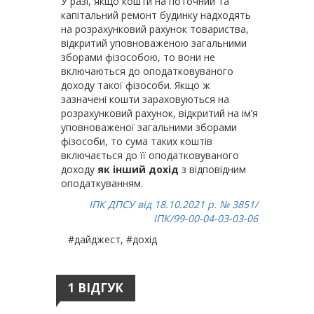
У разі, якщо кошти на поточний та
капітальний ремонт будинку надходять
на розрахунковий рахунок товариства,
відкритий уповноваженою загальними
зборами фізособою, то вони не
включаються до оподатковуваного
доходу такої фізособи. Якщо ж
зазначені кошти зараховуються на
розрахунковий рахунок, відкритий на ім’я
уповноваженої загальними зборами
фізособи, то сума таких коштів
включається до її оподатковуваного
доходу
як інший дохід
з відповідним
оподаткуванням.
ІПК ДПСУ від 18.10.2021 р. № 3851/
ІПК/99-00-04-03-03-06
#дайджест, #дохід
1 ВІДГУК