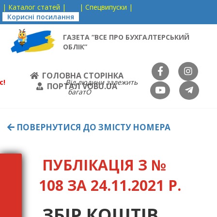
| Каталог статей |
| Спецвипуски |
Корисні посилання
ГАЗЕТА “ВСЕ ПРО БУХГАЛТЕРСЬКИЙ
ОБЛІК”
ГОЛОВНА СТОРІНКА
с!
Від людини залежить
ПОРТАЛ VOBU.UA
багатО
ПОВЕРНУТИСЯ ДО ЗМІСТУ НОМЕРА
ПУБЛІКАЦІЯ З №
108 ЗА 24.11.2021 Р.
ЗБІР КОШТІВ