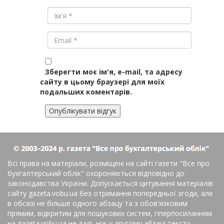
Зберегти моє ім'я, e-mail, та адресу
сайту в цьому браузері для моїх
подальших коментарів.
Всі права на матеріали, розміщені на сайті газети
"Все про
бухгалтерський облік"
охороняються відповідно до
законодавства України. Допускається цитування матеріалів
сайту gazeta.vobu.ua без отримання попередньої згоди, але
в обсязі не більше одного абзацу та з обов'язковим
прямим, відкритим для пошукових систем, гіперпосиланням
на gazeta.vobu.ua не далі, ніж у другому абзаці тексту.