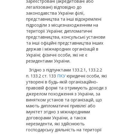
зареєстровані (акредитовані або
легалізовані) відповідно до
законодавства України філії,
представництва та інші відокремлені
підрозділи з місцезнаходженням на
території України; дипло­матичні
представництва, консульські установи
та інші офіційні представництва інших
держав і міжнародних організацій в
Україні; фізичні особи, які не є
резидентами України.
Згідно з підпунктами 133.2.1, 133.2.2
п. 133.2 ст. 133
ПКУ
юридичні особи, які
утворені в будь-якій організаційно-
правовій формі та отримують доходи з
джерелом походження з України, за
винятком установ та організацій, що
мають дипломатичні привілеї або
імунітет згідно з міжнародними
договорами України, а також
нерезиденти, які здійснюють
господарську діяльність на території