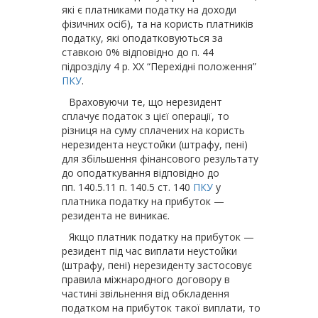
які є платниками податку на доходи
фізичних осіб), та на користь платників
податку, які оподатковуються за
ставкою 0% відповідно до п. 44
підрозділу 4 р. XX “Перехідні положення”
ПКУ
.
Враховуючи те, що нерезидент
сплачує податок з цієї операції, то
різниця на суму сплачених на користь
нерезидента неустойки (штрафу, пені)
для збільшення фінансового результату
до оподаткування відповідно до
пп. 140.5.11 п. 140.5 ст. 140
ПКУ
у
платника податку на прибуток —
резидента не виникає.
Якщо платник податку на прибуток —
резидент під час виплати неустойки
(штрафу, пені) нерезиденту застосовує
правила міжнародного договору в
частині звільнення від обкладення
податком на прибуток такої виплати, то