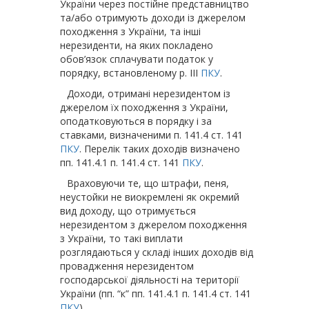
України через постійне представництво
та/або отримують доходи із джерелом
походження з України, та інші
нерезиденти, на яких покладено
обов’язок сплачувати податок у
порядку, встановленому р. ІІІ
ПКУ
.
Доходи, отримані нерезидентом із
джерелом їх походження з України,
оподатковуються в порядку і за
ставками, визначеними п. 141.4 ст. 141
ПКУ
. Перелік таких доходів визначено
пп. 141.4.1 п. 141.4 ст. 141
ПКУ
.
Враховуючи те, що штрафи, пеня,
неустойки не виокремлені як окремий
вид доходу, що отримується
нерезидентом з джерелом походження
з України, то такі виплати
розглядаються у складі інших доходів від
провадження нерезидентом
господарської діяльності на території
України (пп. “к” пп. 141.4.1 п. 141.4 ст. 141
ПКУ
).