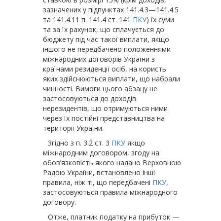
зазначених у підпунктах 141.4.3—141.4.5
та 141.4.11 п. 141.4 ст. 141
ПКУ
) їх суми
та за їх рахунок, що сплачується до
бюджету під час такої виплати, якщо
іншого не передбачено положеннями
міжнародних договорів України з
країнами резиденції осіб, на користь
яких здійсню­ються виплати, що набрали
чинності. Вимоги цього абзацу не
застосовуються до доходів
нерезидентів, що отримуються ними
через їх постійні представництва на
території України.
Згідно з п. 3.2 ст. 3
ПКУ
якщо
міжнародним договором, згоду на
обов’язковість якого надано Верховною
Радою України, встановлено інші
правила, ніж ті, що передбачені
ПКУ
,
застосовуються правила міжнародного
договору.
Отже, платник податку на прибуток —