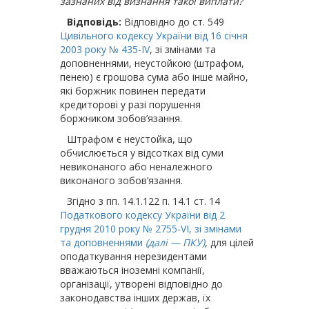
зазнаних від визнання такої виплати?
Відповідь:
Відповідно до ст. 549
Цивільного кодексу України від 16 січня
2003 року № 435-ІV
, зі змінами та
доповненнями, неустойкою (штрафом,
пенею) є грошова сума або інше майно,
які боржник повинен передати
кредиторові у разі порушення
боржником зобов’язання.
Штрафом є неустойка, що
обчислюється у відсотках від суми
невиконаного або неналежного
виконаного зобов’язання.
Згідно з пп. 14.1.122 п. 14.1 ст. 14
Податкового кодексу України від 2
грудня 2010 року № 2755-VI, зі змінами
та доповненнями
(далі — ПКУ)
, для цілей
оподаткування нерезидентами
вважаються іноземні компанії,
організації, утворені відповідно до
законодавства інших держав, їх