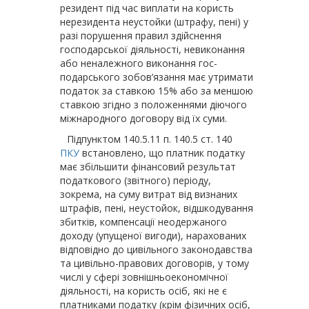
резидент під час виплати на користь
нерезидента неустойки (штрафу, пені) у
разі порушення правил здійснення
господарської діяльності, невиконання
або неналежного виконання гос­
подарського зобов’язання має утримати
податок за ставкою 15% або за меншою
ставкою згідно з положеннями діючого
міжнародного договору від їх суми.
Підпунктом 140.5.11 п. 140.5 ст. 140
ПКУ
встановлено, що платник податку
має збільшити фінансовий результат
податкового (звітного) періоду,
зокрема, на суму витрат від визнаних
штрафів, пені, неустойок, відшкодування
збитків, компенсації неодержаного
доходу (упущеної вигоди), нарахованих
відповідно до цивільного законодавства
та цивільно-правових договорів, у тому
числі у сфері зовнішньо­економічної
діяльності, на користь осіб, які не є
платниками податку (крім фізичних осіб,