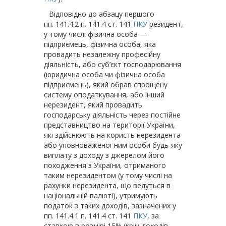
Відповідно до абзацу першого
пп. 141.4.2 п. 141.4 ст. 141
ПКУ
резидент,
у тому числі фізична особа —
підприємець, фізична особа, яка
провадить незалежну професійну
діяльність, або суб’єкт господарювання
(юридична особа чи фізична особа
підприємець), який обрав спрощену
систему оподаткування, або інший
нерезидент, який провадить
господарську діяльність через постійне
представництво на території України,
які здійснюють на користь нерезидента
або уповноваженої ним особи будь-яку
виплату з доходу з джерелом його
походження з України, отриманого
таким нерезидентом (у тому числі на
рахунки нерезидента, що ведуться в
національній валюті), утримують
податок з таких доходів, зазначених у
пп. 141.4.1 п. 141.4 ст. 141
ПКУ
, за
ставкою в розмірі 15% (крім доходів,