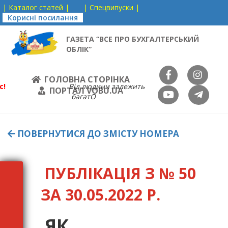
| Каталог статей |
| Спецвипуски |
Корисні посилання
ГАЗЕТА “ВСЕ ПРО БУХГАЛТЕРСЬКИЙ
ОБЛІК”
ГОЛОВНА СТОРІНКА
с!
Від людини залежить
ПОРТАЛ VOBU.UA
багатО
ПОВЕРНУТИСЯ ДО ЗМІСТУ НОМЕРА
ПУБЛІКАЦІЯ З № 50
ЗА 30.05.2022 Р.
ЯК