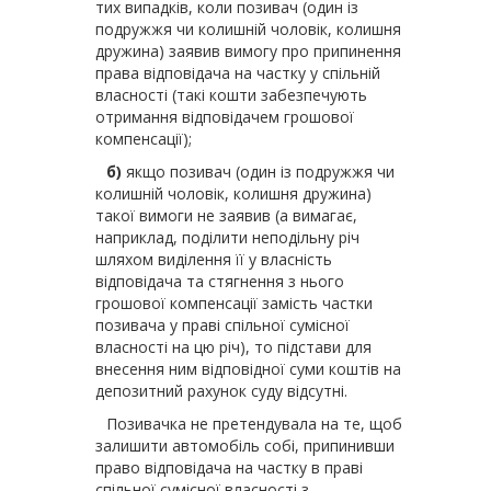
тих випадків, коли позивач (один із
подружжя чи колишній чоловік, колишня
дружина) заявив вимогу про припинення
права відповідача на частку у спільній
власності (такі кошти забезпечують
отримання відповідачем грошової
компенсації);
б)
якщо позивач (один із подружжя чи
колишній чоловік, колишня дружина)
такої вимоги не заявив (а вимагає,
наприклад, поділити неподільну річ
шляхом виділення її у власність
відповідача та стягнення з нього
грошової компенсації замість частки
позивача у праві спільної сумісної
власності на цю річ), то підстави для
внесення ним відповідної суми коштів на
депозитний рахунок суду відсутні.
Позивачка не претендувала на те, щоб
залишити автомобіль собі, припинивши
право відповідача на частку в праві
спільної сумісної власності з