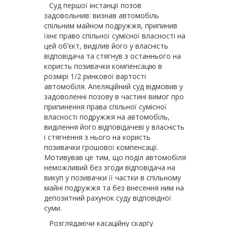
Суд першої інстанції позов
задовольнив: визнав автомобіль
спільним майном подружжя, припинив
їхнє право спільної сумісної власності на
цей об’єкт, виділив його у власність
відповідача та стягнув з останнього на
користь позивачки компенсацію в
розмірі 1/2 ринкової вартості
автомобіля. Апеляційний суд відмовив у
задоволенні позову в частині вимог про
припинення права спільної сумісної
власності по­дружжя на автомобіль,
виділення його відповідачеві у власність
і стягнення з нього на користь
позивачки грошової компенсації.
Мотивував це тим, що поділ автомобіля
неможливий без згоди відповідача на
викуп у позивачки її частки в спільному
майні подружжя та без внесення ним на
депозитний рахунок суду відповідної
суми.
Розглядаючи касаційну скаргу