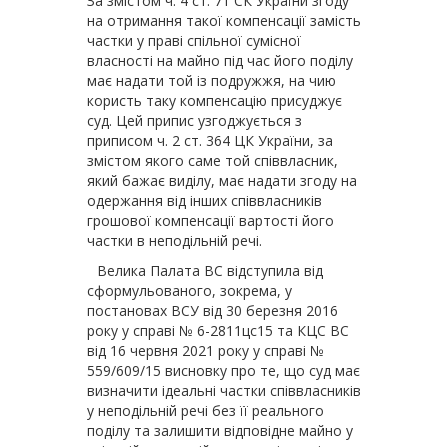
За змістом ч. 4 ст. 71 СК України згоду
на отримання такої компенсації замість
частки у праві спільної сумісної
власності на майно під час його поділу
має надати той із подружжя, на чию
користь таку компенсацію присуджує
суд. Цей припис уз­годжується з
приписом ч. 2 ст. 364 ЦК України, за
змістом якого саме той співвласник,
який бажає виділу, має надати згоду на
одержання від інших співвласників
грошової компенсації вартості його
частки в неподільній речі.
Велика Палата ВС відступила від
сформульованого, зокрема, у
постановах ВСУ від 30 березня 2016
року у справі № 6-2811цс15 та КЦС ВС
від 16 червня 2021 року у справі №
559/609/15 висновку про те, що суд має
визначити ідеальні частки співвласників
у неподільній речі без її реального
поділу та залишити відповідне майно у