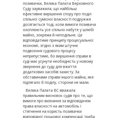
позивачки, Велика Палата Верховного
Суду зауважила, що найбільш
ефективне вирішення спору про поділ
спільної сумісної власності подружжя
досягається тоді, коли вимоги позивача
охоплюють усе спільно набуте у шлюбі
майно, зокрема й неподільне. Це
відповідатиме принципу процесуальної
економії, згідно з яким штучне
подвоєння судового процесу
неприпустиме, бо вирішення справи в
суді має усунути необхідність у новому
зверненні до суду для вжиття
додаткових засобів захисту. За
обставинами справи іншого майна, яке
підлягало б поділу, сторони не мали.
Велика Палата ВС вважала
правильним висновок судів про те, що
вимоги про визнання за відповідачем
права власності на автомобіль і
стягнення на користь позивачки
відповідної грошової компенсації треба