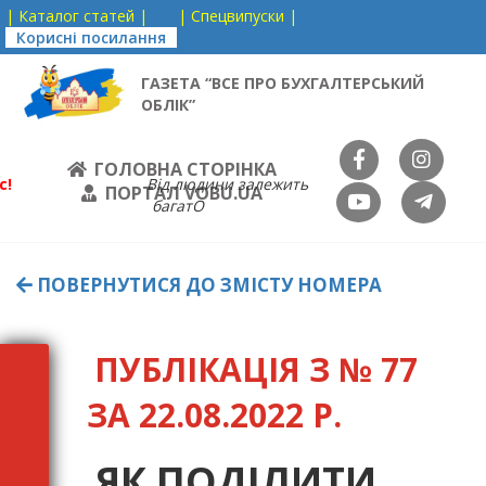
| Каталог статей |
| Спецвипуски |
Корисні посилання
ГАЗЕТА “ВСЕ ПРО БУХГАЛТЕРСЬКИЙ
ОБЛІК”
ГОЛОВНА СТОРІНКА
с!
Від людини залежить
ПОРТАЛ VOBU.UA
багатО
ПОВЕРНУТИСЯ ДО ЗМІСТУ НОМЕРА
ПУБЛІКАЦІЯ З № 77
ЗА 22.08.2022 Р.
ЯК ПОДІЛИТИ