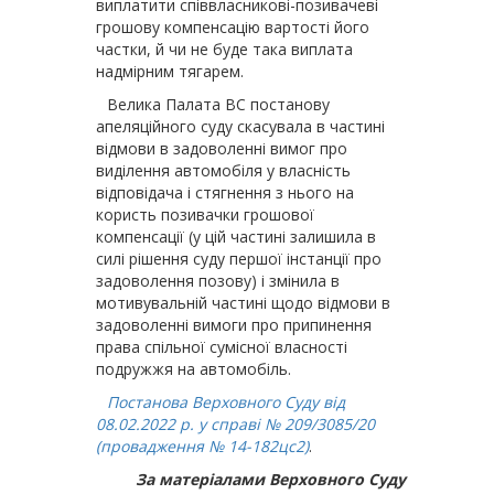
виплатити співвласникові-позивачеві
грошову компенсацію вартості його
частки, й чи не буде така виплата
надмірним тягарем.
Велика Палата ВС постанову
апеляційного суду скасувала в частині
відмови в задоволенні вимог про
виділення автомобіля у власність
відповідача і стягнення з нього на
користь позивачки грошової
компенсації (у цій частині залишила в
силі рішення суду першої інстанції про
задоволення позову) і змінила в
мотивувальній частині щодо відмови в
задоволенні вимоги про припинення
права спільної сумісної власності
подружжя на автомобіль.
Постанова Верховного Суду від
08.02.2022 р. у справі № 209/3085/20
(проваджен­ня № 14-182цс2)
.
За матеріалами Верховного Суду