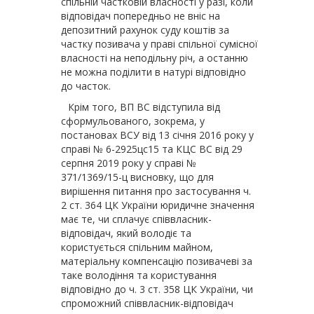
спільній частковій власності у разі, коли
відповідач попередньо не вніс на
депозитний рахунок суду коштів за
частку позивача у праві спільної сумісної
власності на неподільну річ, а останню
не можна поділити в натурі відповідно
до часток.
Крім того, ВП ВС відступила від
сформульованого, зокрема, у
постановах ВСУ від 13 січня 2016 року у
справі № 6-2925цс15 та КЦС ВС від 29
серпня 2019 року у справі №
371/1369/15-ц висновку, що для
вирішення питання про застосування ч.
2 ст. 364 ЦК України юридичне значення
має те, чи сплачує співвласник-
відповідач, який володіє та
користується спільним майном,
матеріальну компенсацію позивачеві за
таке володіння та користування
відповідно до ч. 3 ст. 358 ЦК України, чи
спроможний співвласник-відповідач