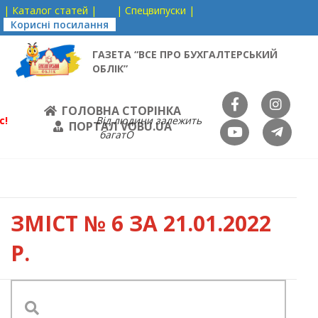
| Каталог статей |
| Спецвипуски |
Корисні посилання
ГАЗЕТА “ВСЕ ПРО БУХГАЛТЕРСЬКИЙ
ОБЛІК”
ГОЛОВНА СТОРІНКА
с!
Від людини залежить
ПОРТАЛ VOBU.UA
багатО
ЗМІСТ
№ 6 ЗА 21.01.2022
Р.