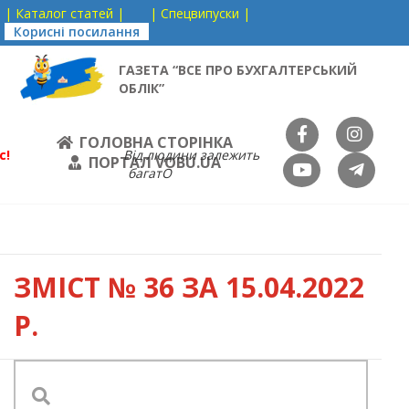
| Каталог статей |
| Спецвипуски |
Корисні посилання
ГАЗЕТА “ВСЕ ПРО БУХГАЛТЕРСЬКИЙ
ОБЛІК”
ГОЛОВНА СТОРІНКА
с!
Від людини залежить
ПОРТАЛ VOBU.UA
багатО
ЗМІСТ
№ 36 ЗА 15.04.2022
Р.