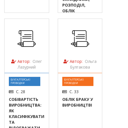
РОЗПОДІЛ,
ОБЛІК
Автор:
Олег
Автор:
Ольга
Лазурний
Булгакова
БУХГАЛТЕРСЬКІ
БУХГАЛТЕРСЬКІ
ПРОВОДКИ
ПРОВОДКИ
С. 28
С. 33
СОБІВАРТІСТЬ
ОБЛІК БРАКУ У
ВИРОБНИЦТВА:
ВИРОБНИЦТВІ
ЯК
КЛАСИФІКУВАТИ
ТА
ВІДОБРАЖАТИ