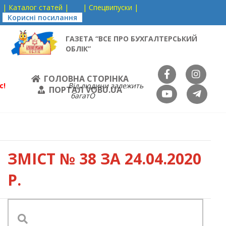
| Каталог статей |
| Спецвипуски |
Корисні посилання
ГАЗЕТА “ВСЕ ПРО БУХГАЛТЕРСЬКИЙ
ОБЛІК”
ГОЛОВНА СТОРІНКА
с!
Від людини залежить
ПОРТАЛ VOBU.UA
багатО
ЗМІСТ
№ 38 ЗА 24.04.2020
Р.