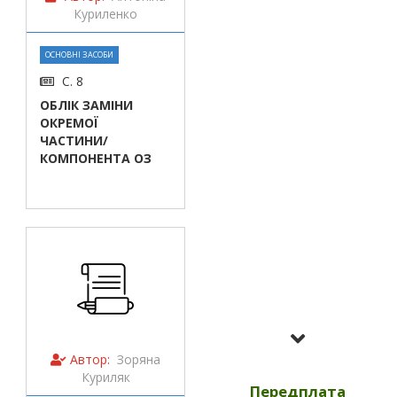
Куриленко
ОСНОВНІ ЗАСОБИ
С. 8
ОБЛІК ЗАМІНИ
ОКРЕМОЇ
ЧАСТИНИ/
КОМПОНЕНТА ОЗ
Усі номери за
2023
Автор:
Зоряна
Куриляк
Передплата
Усі номери за