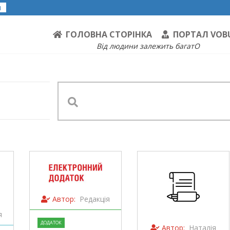
я
ГОЛОВНА СТОРІНКА
ПОРТАЛ VOB
Від людини залежить багатО
Автор:
Редакція
я
ДОДАТОК
Автор:
Наталія