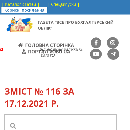
| Каталог статей |
| Спецвипуски |
Корисні посилання
ГАЗЕТА “ВСЕ ПРО БУХГАЛТЕРСЬКИЙ
ОБЛІК”
ГОЛОВНА СТОРІНКА
с!
Від людини залежить
ПОРТАЛ VOBU.UA
багатО
ЗМІСТ
№ 116 ЗА
17.12.2021 Р.