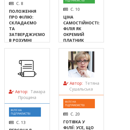
ПІДПРИЄМСТВІ
С. 8
С. 10
ПОЛОЖЕННЯ
ПРО ФІЛІЮ:
ЦІНА
СКЛАДАЄМО
САМОСТІЙНОСТІ:
ТА
ФІЛІЯ ЯК
ЗАТВЕРДЖУЄМО
ОКРЕМИЙ
В РОЗУМНІ
ПЛАТНИК
СТРОКИ
ПОДАТКІВ
Автор:
Тетяна
Сушальська
Автор:
Тамара
Прощина
ФІЛІЇ НА
ПІДПРИЄМСТВІ
ФІЛІЇ НА
С. 20
ПІДПРИЄМСТВІ
ГОТІВКА У
С. 13
ФІЛІЇ: УСЕ, ЩО