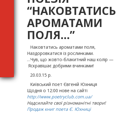
“НАКОВТАТИСЬ
АРОМАТАМИ
ПОЛЯ…”
Наковтатись ароматами поля,
Наздоровкатися із рослинками.
…Чув, що жовто-блакитний наш колір —
Яскравішає добрими вчинками!
20.03.15 р.
Київський поет Євгеній Юхниця
Щодня о 12:00 нове на сайтi
http://www.poetryclub.com.ua/
Надсилайте свої рiзноманiтнi твори!
Продаж книг поета Є. Юхниц
і