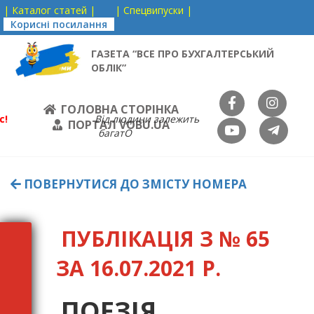
| Каталог статей |
| Спецвипуски |
Корисні посилання
ГАЗЕТА “ВСЕ ПРО БУХГАЛТЕРСЬКИЙ
ОБЛІК”
ГОЛОВНА СТОРІНКА
с!
Від людини залежить
ПОРТАЛ VOBU.UA
багатО
ПОВЕРНУТИСЯ ДО ЗМІСТУ НОМЕРА
ПУБЛІКАЦІЯ З № 65
ЗА 16.07.2021 Р.
ПОЕЗІЯ