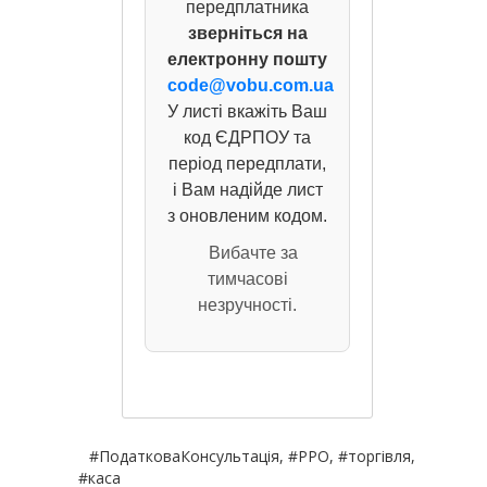
передплатника
зверніться на
електронну пошту
code@vobu.com.ua
У листі вкажіть Ваш
код ЄДРПОУ та
період передплати,
і Вам надійде лист
з оновленим кодом.
Вибачте за
тимчасові
незручності.
#ПодатковаКонсультація, #РРО, #торгівля,
#каса