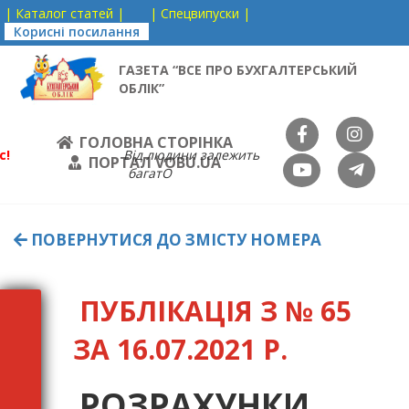
| Каталог статей |
| Спецвипуски |
Корисні посилання
ГАЗЕТА “ВСЕ ПРО БУХГАЛТЕРСЬКИЙ
ОБЛІК”
ГОЛОВНА СТОРІНКА
с!
Від людини залежить
ПОРТАЛ VOBU.UA
багатО
ПОВЕРНУТИСЯ ДО ЗМІСТУ НОМЕРА
ПУБЛІКАЦІЯ З № 65
ЗА 16.07.2021 Р.
РОЗРАХУНКИ