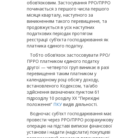
обов’язковим. Застосування РРО/ПРРО
починається з першого числа першого
місяця кварталу, наступного за
виникненням такого перевищення, та
продовжується в усіх наступних
податкових періодах протягом
реєстрації суб’єкта господарювання як
платника єдиного податку.
Тобто обов’язок застосовувати РРО/
ПРРО платником єдиного податку
другої — четвертої груп виникає в разі
перевищення таким платником у
календарному році обсягу доходу,
встановленого Кодексом, та/або
здійснення визначених пунк­том 61
підрозділу 10 розділу XX “Перехідні
положення”
ПКУ
видів діяльності.
Водночас суб’єкт господарювання має
провести через РРО/ПРРО розрахункову
операцію на підставі виписки фінансової
установи і надати (надіслати) покупцеві