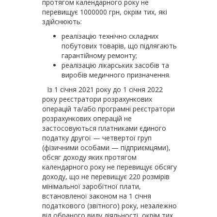
протягом календарного року не
перевищує 1000000 грн, окрім тих, які
здійснюють:
реалізацію технічно складних
побутових товарів, що підлягають
гарантійному ремонту;
реалізацію лікарських засобів та
виробів медичного призначення.
Із 1 січня 2021 року до 1 січня 2022
року реєстратори розрахункових
операцій та/або програмні реєстратори
розрахункових операцій не
застосовуються платниками єдиного
податку другої — четвертої груп
(фізичними особами — підприємцями),
обсяг доходу яких протягом
календарного року не перевищує обсягу
доходу, що не перевищує 220 розмірів
мінімальної заробітної плати,
встановленої законом на 1 січня
податкового (звітного) року, незалежно
від обраного виду діяльності, окрім тих,