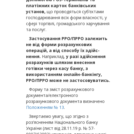
платіжних карток банківських
установ,
що проводяться суб’єктами
господарювання всіх форм власності, у
сфері торгівлі, громадського харчування
та послуг.
Застосування РРО/ПРРО залежить
не від форми розрахункових
операцій, а від способу їх здійс­
нення.
Наприклад,
у разі здійснення
розрахунків шляхом внесення
готівки через касу банку, з
використанням онлайн-банкінгу,
РРО/ПРРО може не застосовуватись.
Форму та зміст розрахункового
документа/електронного
розрахункового документа визначено
Положенням № 13
.
Звертаємо увагу, що згідно з
роз’ясненням Національного банку
України (лист від 28.11.19 р. № 57-