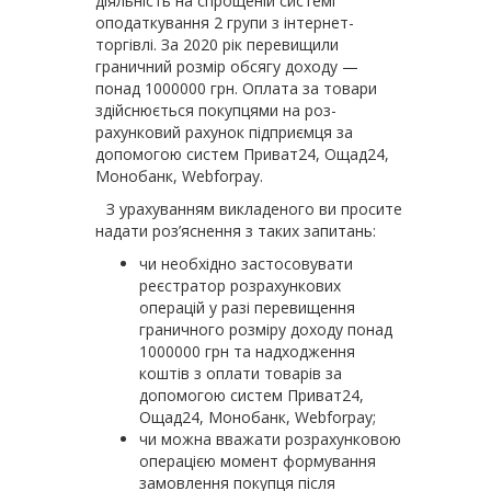
діяльність на спрощеній системі
оподаткування 2 групи з інтернет-
торгівлі. За 2020 рік перевищили
граничний розмір обсягу доходу —
понад 1000000 грн. Оплата за товари
здійснюється покупцями на роз­
рахунковий рахунок підприємця за
допомогою систем Приват24, Ощад24,
Монобанк, Webforpay.
З урахуванням викладеного ви просите
надати роз’яснення з таких запитань:
чи необхідно застосовувати
реєстратор розрахункових
операцій у разі перевищення
граничного розміру доходу понад
1000000 грн та надходження
коштів з оплати товарів за
допомогою систем Приват24,
Ощад24, Монобанк, Webforpay;
чи можна вважати розрахунковою
операцією момент формування
замовлення покупця після