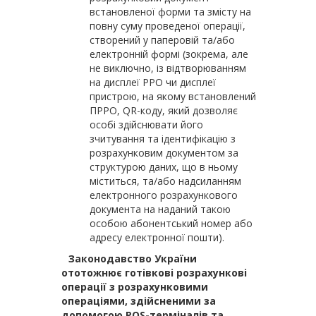
встановленої форми та змісту на
повну суму проведеної операції,
створений у паперовій та/або
електронній формі (зокрема, але
не виключно, із відтворюванням
на дисплеї РРО чи дисплеї
пристрою, на якому встановлений
ПРРО, QR-коду, який дозволяє
особі здійснювати його
зчитування та ідентифікацію з
розрахунковим документом за
структурою даних, що в ньому
міститься, та/або надсиланням
електронного розрахункового
документа на наданий такою
особою абонентський номер або
адресу електронної пошти).
Законодавство України
ототожнює готівкові розрахункові
операції з розрахунковими
операціями, здійсненими за
допомогою POS-терміналів та