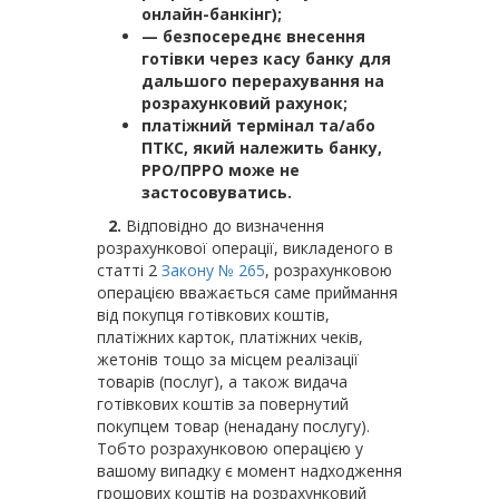
онлайн-банкінг);
— безпосереднє внесення
готівки через касу банку для
дальшого перерахування на
розрахунковий рахунок;
платіжний термінал та/або
ПТКС, який належить банку,
РРО/ПРРО може не
застосовуватись.
2.
Відповідно до визначення
розрахункової операції, викладеного в
статті 2
Закону № 265
, розрахунковою
операцією вважається саме приймання
від покупця готівкових коштів,
платіжних карток, платіжних чеків,
жетонів тощо за місцем реалізації
товарів (послуг), а також видача
готівкових коштів за повернутий
покупцем товар (ненадану послугу).
Тобто розрахунковою операцією у
вашому випадку є момент надходження
грошових коштів на розрахунковий