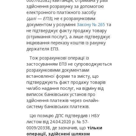
0007/62082) квитанція, отримана у разі
здійснення розрахунку за допомогою
електронного платіжного засобу
(далі — ЕПЗ)
, не є розрахунковим
документом у розумінні
Закону № 265
та
не підтверджує факту продажу товару
(отримання послуг), а лише підтверджує
ініціювання переказу коштів із рахунку
держателя ЕПЗ.
Тож розрахункові операції із
застосуванням ЕПЗ не супроводжуються
розрахунковими документами
встановленої форми та змісту, що
підтверджують факт продажу товарів
чи/або надання послуг, на відміну від
виписок банківських установ про
здійснення платежів через онлайн-
систему банківських платежів.
Цю позицію ДПС підтвердив і НБУ
листом від 24.04.2020 р. № 57-
0009/20338, де зазначив, що
тільки
операції, здійснені шляхом