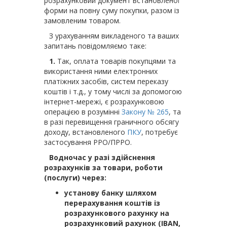
розрахунковий документ встановленої
форми на повну суму покупки, разом із
замовленим товаром.
З урахуванням викладеного та ваших
запитань повідомляємо таке:
1.
Так, оплата товарів покупцями та
використання ними електронних
платіжних засобів, систем переказу
коштів і т.д., у тому числі за допомогою
інтернет-мережі, є розрахунковою
операцією в розумінні
Закону № 265
, та
в разі перевищення граничного обсягу
доходу, встановленого
ПКУ
, потребує
застосування РРО/ПРРО.
Водночас у разі здійснення
розрахунків за товари, роботи
(послуги) через:
установу банку шляхом
перерахування коштів із
розрахункового рахунку на
розрахунковий рахунок (IBAN,