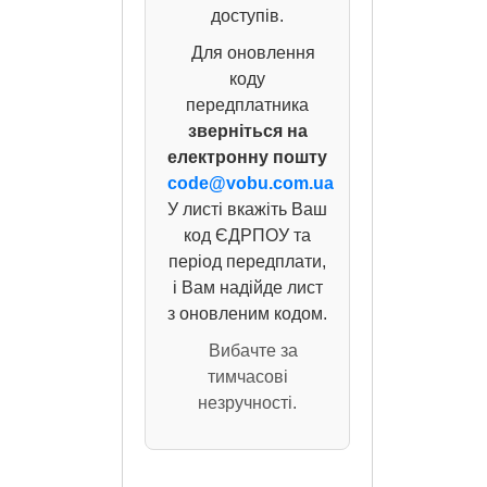
доступів.
Для оновлення
коду
передплатника
зверніться на
електронну пошту
code@vobu.com.ua
У листі вкажіть Ваш
код ЄДРПОУ та
період передплати,
і Вам надійде лист
з оновленим кодом.
Вибачте за
тимчасові
незручності.