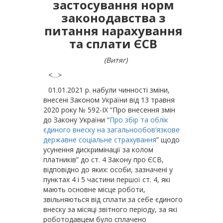
застосування норм
законодавства з
питання нарахування
та сплати ЄСВ
(Витяг)
<…>
01.01.2021 р. набули чинності зміни,
внесені Законом України від 13 травня
2020 року № 592-IX “Про внесення змін
до Закону України “
Про збір та облік
єдиного внеску на загальнообов’язкове
державне соціальне
страхування
” щодо
усунення дискримінації за колом
платників” до ст. 4 Закону про ЄСВ,
відповідно до яких: особи, зазначені у
пунктах 4 і 5 частини першої ст. 4, які
мають основне місце роботи,
звільняються від сплати за себе єдиного
внеску за місяці звітного періоду, за які
роботодавцем було сплачено