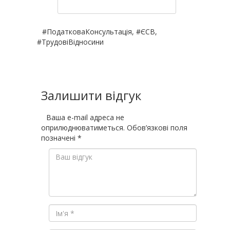
#ПодатковаКонсультація, #ЄСВ,
#ТрудовіВідносини
Залишити відгук
Ваша e-mail адреса не
оприлюднюватиметься.
Обов’язкові поля
позначені
*