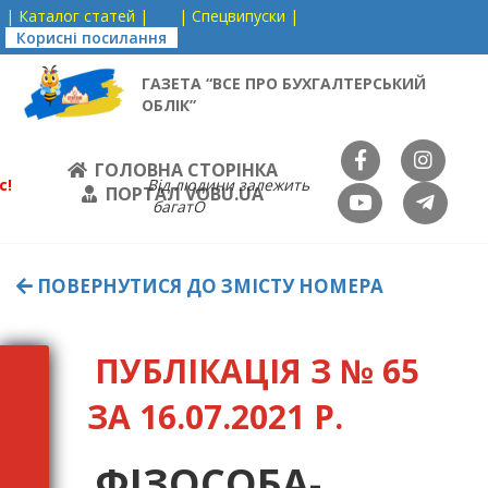
| Каталог статей |
| Спецвипуски |
Корисні посилання
ГАЗЕТА “ВСЕ ПРО БУХГАЛТЕРСЬКИЙ
ОБЛІК”
ГОЛОВНА СТОРІНКА
с!
Від людини залежить
ПОРТАЛ VOBU.UA
багатО
ПОВЕРНУТИСЯ ДО ЗМІСТУ НОМЕРА
ПУБЛІКАЦІЯ З № 65
ЗА 16.07.2021 Р.
ФІЗОСОБА-