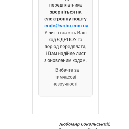
передплатника
зверніться на
електронну пошту
code@vobu.com.ua
У листі вкажіть Ваш
код ЄДРПОУ та
період передплати,
і Вам надійде лист
з оновленим кодом.
Вибачте за
тимчасові
незручності.
Любомир Сокольський,