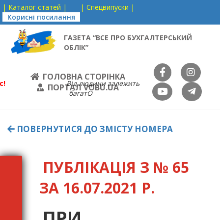
| Каталог статей |
| Спецвипуски |
Корисні посилання
ГАЗЕТА “ВСЕ ПРО БУХГАЛТЕРСЬКИЙ
ОБЛІК”
ГОЛОВНА СТОРІНКА
с!
Від людини залежить
ПОРТАЛ VOBU.UA
багатО
ПОВЕРНУТИСЯ ДО ЗМІСТУ НОМЕРА
ПУБЛІКАЦІЯ З № 65
ЗА 16.07.2021 Р.
ПРИ