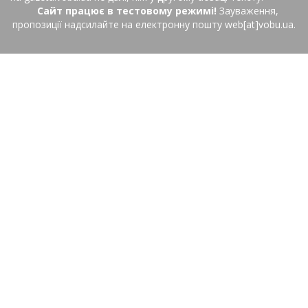
Сайт працює в тестовому режимі!
Зауваження,
пропозиції надсилайте на електронну пошту web[at]vobu.ua.