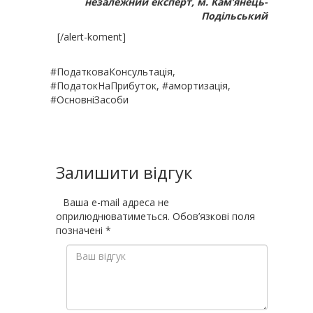
незалежний експерт, м. Кам’янець-
Подільський
[/alert-koment]
#ПодатковаКонсультація,
#ПодатокНаПрибуток, #амортизація,
#ОсновніЗасоби
Залишити відгук
Ваша e-mail адреса не
оприлюднюватиметься.
Обов’язкові поля
позначені
*