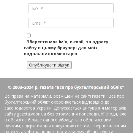
Зберегти моє ім'я, e-mail, та адресу
сайту в цьому браузері для моїх
подальших коментарів.
Всі права на матеріали, розміщені на сайті газети
"Все про
бухгалтерський облік"
охороняються відповідно до
законодавства України. Допускається цитування матеріалів
сайту gazeta.vobu.ua без отримання попередньої згоди, але
в обсязі не більше одного абзацу та з обов'язковим
прямим, відкритим для пошукових систем, гіперпосиланням
на gazeta.vobu.ua не далі, ніж у другому абзаці тексту.