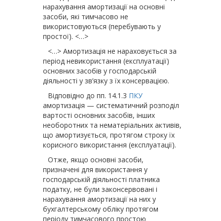
нарахування амортизації на основні
засоби, які тимчасово не
використовуються (перебувають у
простої). <…>
<…> Амортизація не нараховується за
період невикористання (експлуатації)
основних засобів у господарській
діяльності у зв’язку з їх консервацією.
Відповідно до пп. 14.1.3
ПКУ
амортизація — систематичний розподіл
вартості основних засобів, інших
необоротних та нематеріальних активів,
що амортизується, протягом строку їх
корисного використання (експлуатації).
Отже, якщо основні засоби,
призначені для використання у
господарській діяльності платника
податку, не були законсервовані і
нарахування амортизації на них у
бухгалтерському обліку протягом
періоду тимчасового простою