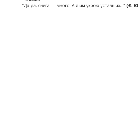
“Да-да, снега — много! А я им укрою уставших…”
(Є. 