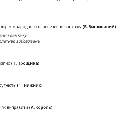
оговір міжнародного перевезення вантажу
(В. Вишиваний)
ення вантажу
плетиво зобов’язань
розпис
(Т. Прощина)
дсутність
(Т. Нижник)
: як виправити
(А. Король)