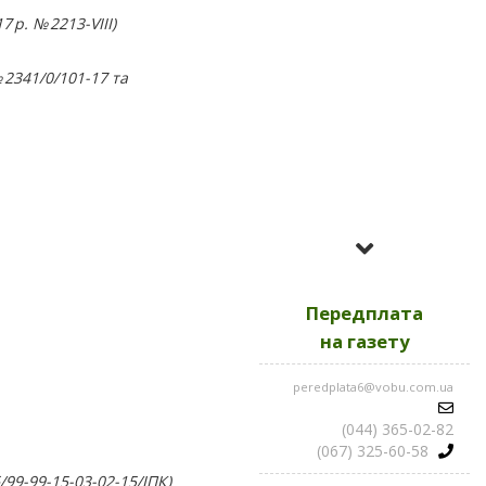
 р. № 2213-VIII)
 2341/0/101-17 та
Усі номери за
2023
Передплата
Усі номери за
2022
на газету
peredplata6@vobu.com.ua
Усі номери за
2021
(044) 365-02-82
(067) 325-60-58
/99-99-15-03-02-15/ІПК)