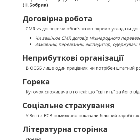
(Н. Бобрик)
Договірна робота
CMR vs договір: чи обов’язково окремо укладати д
Чи замінює CMR договір міжнародного перевез
Замовник, перевізник, експедитор, одержувач: 
Неприбуткові організації
В ОСББ лише один працівник: чи потрібен штатний 
Горека
Куточок споживача в готелі: що “світить” за його ві
Соціальне страхування
У Звіті з ЄСВ помилково показали більший заробіток
Літературна сторінка
Поезія