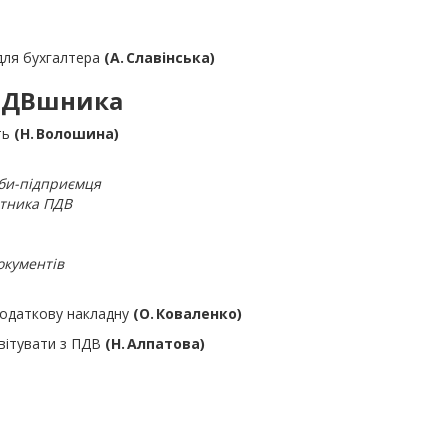
для бухгалтера
(А. Славінська)
 ПДВшника
ть
(Н. Волошина)
би-підприємця
атника ПДВ
окументів
податкову накладну
(О. Коваленко)
звітувати з ПДВ
(Н. Алпатова)