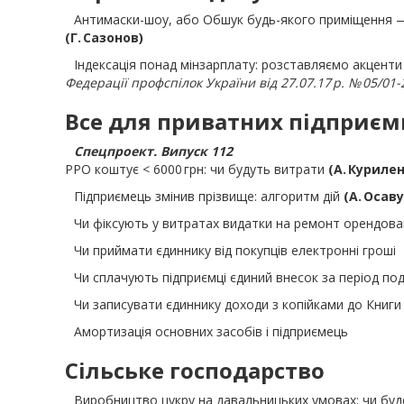
Антимаски-шоу, або Обшук будь-якого приміщення 
(Г. Сазонов)
Індексація понад мінзарплату: розставляємо акцент
Федерації профспілок України від 27.07.17 р. № 05/01-
Все для приватних підприєм
Спецпроект. Випуск 112
РРО коштує < 6000 грн: чи будуть витрати
(А. Куриле
Підприємець змінив прізвище: алгоритм дій
(А. Осаву
Чи фіксують у витратах видатки на ремонт орендов
Чи приймати єдиннику від покупців електронні гроші
Чи сплачують підприємці єдиний внесок за період по
Чи записувати єдиннику доходи з копійками до Книги
Амортизація основних засобів і підприємець
Сільське господарство
Виробництво цукру на давальницьких умовах: чи буд