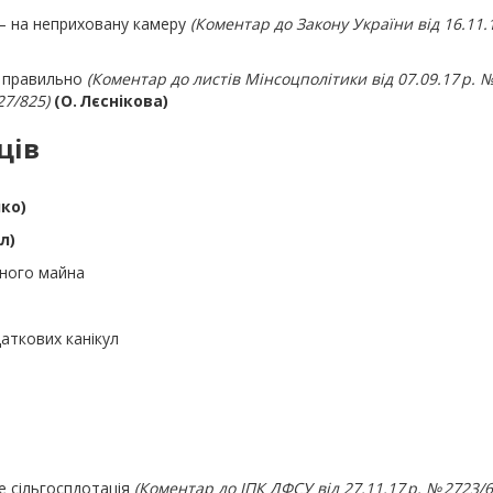
— на неприховану камеру
(Коментар до Закону України від 16.11.17
и правильно
(Коментар до листів Мінсоцполітики від 07.09.17 р. №
27/825)
(О. Лєснікова)
ців
нко)
л)
аного майна
даткових канікул
е сільгоспдотація
(Коментар до ІПК ДФСУ від 27.11.17 р. № 2723/6