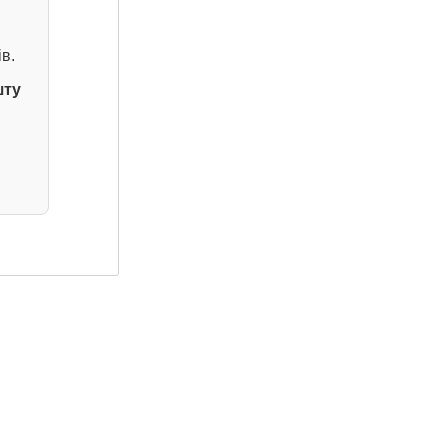
в.
шту