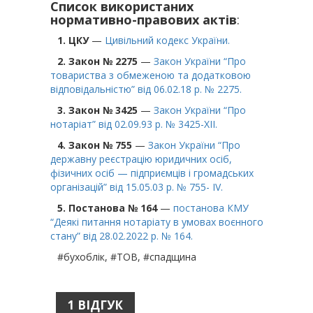
Список використаних
нормативно-правових актів
:
1. ЦКУ
—
Цивільний кодекс України.
2. Закон № 2275
—
Закон України “Про
товариства з обмеженою та додатковою
відповідальністю” від 06.02.18 р. № 2275.
3. Закон № 3425
—
Закон України “Про
нотаріат” від 02.09.93 р. № 3425-XII.
4. Закон № 755
—
Закон України “Про
державну реєстрацію юридичних осіб,
фізичних осіб — підприємців і громадських
організацій” від 15.05.03 р. № 755- IV.
5. Постанова № 164
—
постанова КМУ
“Деякі питання нотаріату в умовах воєнного
стану” від 28.02.2022 р. № 164.
#бухоблік, #ТОВ, #спадщина
1 ВІДГУК