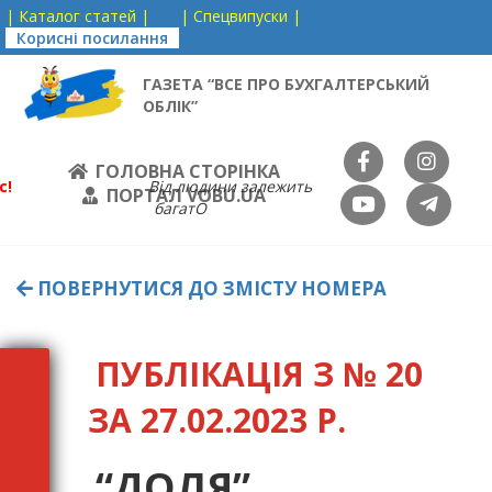
| Каталог статей |
| Спецвипуски |
Корисні посилання
ГАЗЕТА “ВСЕ ПРО БУХГАЛТЕРСЬКИЙ
ОБЛІК”
ГОЛОВНА СТОРІНКА
с!
Від людини залежить
ПОРТАЛ VOBU.UA
багатО
ПОВЕРНУТИСЯ ДО ЗМІСТУ НОМЕРА
ПУБЛІКАЦІЯ З № 20
ЗА 27.02.2023 Р.
“ДОЛЯ”