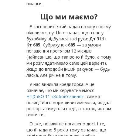
нюанси.
Що ми маємо?
Є засновник, який надав позику своєму
підприємству. Це означає, що в нас у
бухобліку відбулися такі рухи:
Дт 311
і
Кт 685.
Субрахунок
685
— за умови
погашення протягом 12 місяців
(найпевніше, що так воно й було, а тому
ми розглядатимемо саме цей варіант).
Якщо до вподоби інший рахунок — будь
ласка. Але річ не в тому.
У нас виникла кредиторка. А це
означає, що ми керуватимемося
НП(С)БО 11 «Зобов’язання»
і саме з
позиції його норм дивитимемося, як далі
розгортатимуться події, а також, як нам
вчиняти.
Отже, позики не погашено досі, і те,
що її надано 5 років тому означає, що
тоді вона була поточною, тобто