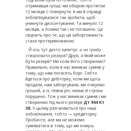
отримавши гроші, ми обіцяли протягом
12 місяців її повернути. А ми й справді
зобов’язувалися так зробити, щоб
уникнути дисконтування. Та минуло 12
місяців, а позики так і не погашено. Це
свідчить про те, що ця заборгованість
стала протермінованою.
Й ось тут дехто запитує:
а чи треба
створювати резерв?
Друзі, а який може
бути резерв? Ми коли його створюємо?
Правильно, коли в нас виникає сумнів у
тому, що нам погасять борг. Себто
йдеться про дебіторку, коли ми щось
продали, нам заборгували, ми очікуємо
грошей, а їх, певна річ, немає й строки
порушено. Тож у нас виникає сумнів і ми
створюємо під нього резерв
Дт 944
Кт
38.
У цьому разі мовиться про наші
зобов’язання, тобто — кредиторку.
Пробачте, але ми не можемо
сумніватися в тому, що ми комусь