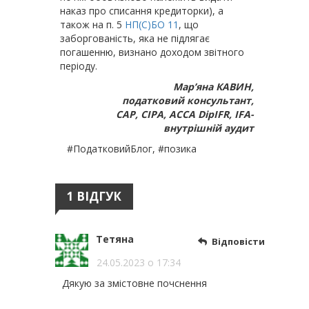
наказ про списання кредиторки), а
також на п. 5
НП(С)БО 11
, що
заборгованість, яка не підлягає
погашенню, визнано доходом звітного
періоду.
Мар’яна КАВИН,
податковий консультант,
САР, СІРА, АССА DipIFR, IFA-
внутрішній аудит
#ПодатковийБлог, #позика
1 ВІДГУК
Тетяна
Відповісти
24.05.2023 о 17:34
Дякую за змістовне почснення