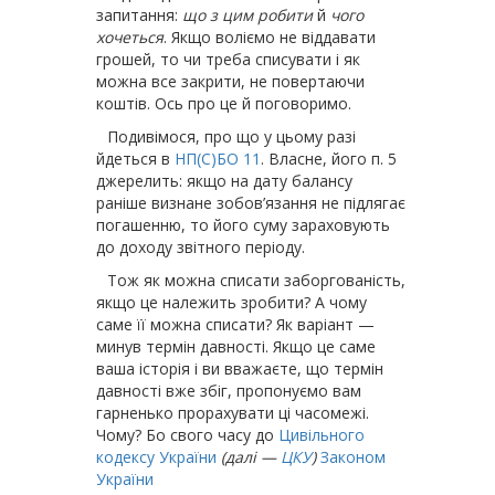
запитання:
що з цим робити
й
чого
хочеться
. Якщо воліємо не віддавати
грошей, то чи треба списувати і як
можна все закрити, не повертаючи
коштів. Ось про це й поговоримо.
Подивімося, про що у цьому разі
йдеться в
НП(С)БО 11
. Власне, його п. 5
джерелить: якщо на дату балансу
раніше визнане зобов’язання не підлягає
погашенню, то його суму зараховують
до доходу звітного періоду.
Тож як можна списати заборгованість,
якщо це належить зробити? А чому
саме її можна списати? Як варіант —
минув термін давності. Якщо це саме
ваша історія і ви вважаєте, що термін
давності вже збіг, пропонуємо вам
гарненько прорахувати ці часомежі.
Чому? Бо свого часу до
Цивільного
кодексу України
(далі —
ЦКУ
)
Законом
України