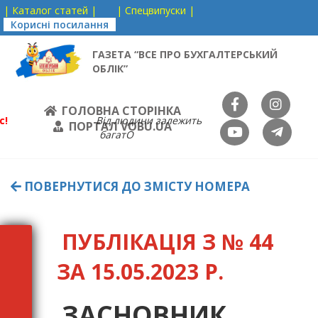
| Каталог статей |
| Спецвипуски |
Корисні посилання
ГАЗЕТА “ВСЕ ПРО БУХГАЛТЕРСЬКИЙ
ОБЛІК”
ГОЛОВНА СТОРІНКА
с!
Від людини залежить
ПОРТАЛ VOBU.UA
багатО
ПОВЕРНУТИСЯ ДО ЗМІСТУ НОМЕРА
ПУБЛІКАЦІЯ З № 44
ЗА 15.05.2023 Р.
ЗАСНОВНИК