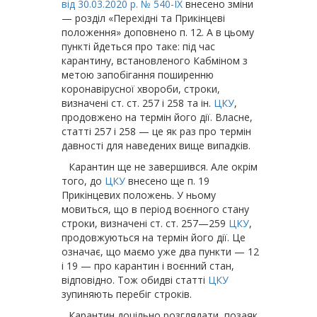
від 30.03.2020 р. № 540-IX
внесено зміни
— розділ «Перехідні та Прикінцеві
положення» доповнено п. 12. А в цьому
пункті йдеться про таке: під час
карантину, встановленого Кабміном з
метою запобігання поширенню
коронавірусної хвороби, строки,
визначені ст. ст. 257 і 258 та ін.
ЦКУ
,
продовжено на термін його дії. Власне,
статті 257 і 258 — це як раз про термін
давності для наведених вище випадків.
Карантин ще не завершився. Але окрім
того, до
ЦКУ
внесено ще п. 19
Прикінцевих положень. У ньому
мовиться, що в період воєнного стану
строки, визначені ст. ст. 257—259
ЦКУ
,
продовжуються на термін його дії. Це
означає, що маємо уже два пункти — 12
і 19 — про карантин і воєнний стан,
відповідно. Тож обидві статті
ЦКУ
зупиняють перебіг строків.
Карантин доцільно розглядати, позаяк