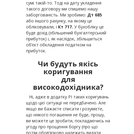
сумі такій-то. Тоді на дату укладення
такого договору ми спишемо нашу
заборгованість. Ми зробимо:
Дт 685
або іншого рахунку, на якому це
обліковували, і
Кт 717.
У бухобліку це
буде дохід (збільшений бухгалтерський
прибуток) і, як наслідок, збільшиться
об’єкт обкладення податком на
прибуток.
Чи будуть якісь
коригування
для
високодохідника?
Ні, адже в додатку РІ таких коригувань
щодо цієї ситуації не передбачено. Але
якщо ви бажаєте списати і розумієте,
що ніякого погашення не буде, прошу,
ви можете це зробити, покладаючись на
угоду про прощення боргу (про що
потім обов’язково належить видати