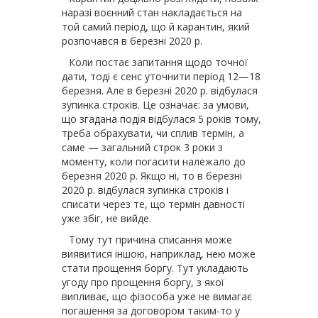
наразі воєнний стан накладається на
той самий період, що й карантин, який
розпочався в березні 2020 р.
Коли постає запитання щодо точної
дати, тоді є сенс уточнити період 12—18
березня. Але в березні 2020 р. відбулася
зупинка строків. Це означає: за умови,
що згадана подія відбулася 5 років тому,
треба обрахувати, чи сплив термін, а
саме — загальний строк 3 роки з
моменту, коли погасити належало до
березня 2020 р. Якщо ні, то в березні
2020 р. відбулася зупинка строків і
списати через те, що термін давності
уже збіг, не вийде.
Тому тут причина списання може
виявитися іншою, наприклад, нею може
стати прощення боргу. Тут укладають
угоду про прощення боргу, з якої
випливає, що фізособа уже не вимагає
погашення за договором таким-то у