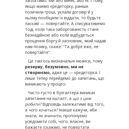
заплатимо. Ми або винні, або ні. І тому,
якщо маємо кредиторку, раніше
позичили гроші, уклали договір й у
ньому пообіцяли їх віддати, то будьте
ласкаві — повертайте. А списуватимемо
тоді, коли така заборгованість стане
безнадійною або коли відбудеться
прощення боргу й засновник, який надав
нам позику, скаже: “Та добре вже, не
повертайте”.
Це такі ось визначальні нюанси, тому
резерву, безумовно, ми не
створюємо,
адже це — кредиторка. І
лише тепер перейдемо до запитань, що
виникають у процесі.
Часто-густо в бухгалтера виникає
запитання на кшталт, а
що з цим
робити?
Відповідь залежатиме від того,
а
чого хочеться?
Інакше кажучи, аби
знати,
як вчинити
, пропонуємо
усвідомити собі, чого, власне, ви
бажаєте (скажімо, не повертати