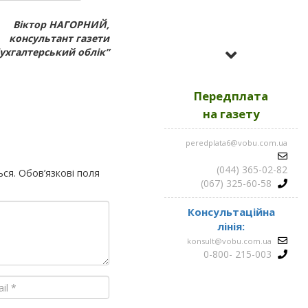
Віктор НАГОРНИЙ,
консультант газети
Усі номери за
бухгалтерський облік”
2023
Передплата
Усі номери за
2022
на газету
peredplata6@vobu.com.ua
Усі номери за
2021
(044) 365-02-82
ься.
Обов’язкові поля
(067) 325-60-58
Консультаційна
лінія:
konsult@vobu.com.ua
0-800- 215-003