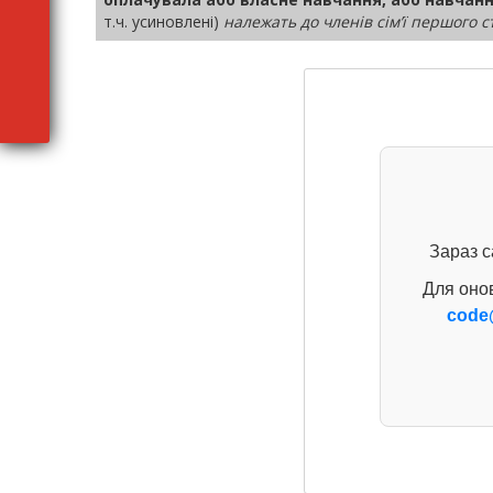
т.ч. усиновлені)
належать до членів сім’ї першого 
Зараз с
Для оно
code