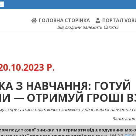
я
ГОЛОВНА СТОРІНКА
ПОРТАЛ VOB
Від людини залежить багатО
0.10.2023 Р.
А З НАВЧАННЯ: ГОТУЙ
И — ОТРИМУЙ ГРОШІ 
ому скористатися податковою знижкою у разі оплати навчання с
Запитання 
ізмом податкової знижки та отримати відшкодування може
я члена сім’ї першого ступеня споріднення
(пп. 166.3.3
ПКУ
)