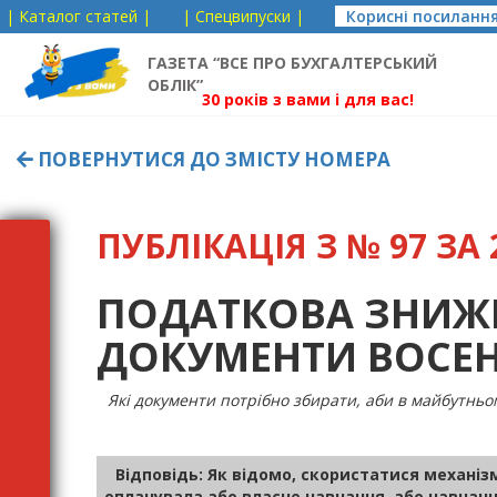
| Каталог статей |
| Спецвипуски |
Корисні посиланн
ГАЗЕТА “ВСЕ ПРО БУХГАЛТЕРСЬКИЙ
ОБЛІК”
30 років з вами і для вас!
ПОВЕРНУТИСЯ ДО ЗМІСТУ НОМЕРА
ПУБЛІКАЦІЯ З № 97 ЗА 2
ПОДАТКОВА ЗНИЖК
ДОКУМЕНТИ ВОСЕН
Які документи потрібно збирати, аби в майбутнь
Відповідь: Як відомо, скористатися механ
оплачувала або власне навчання, або навчанн