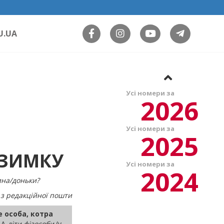
U.UA
Усі номери за
2026
Усі номери за
2025
ВЗИМКУ
Усі номери за
2024
ина/доньки?
з редакційної пошти
 особа, котра
. А
діти фізособи
(у