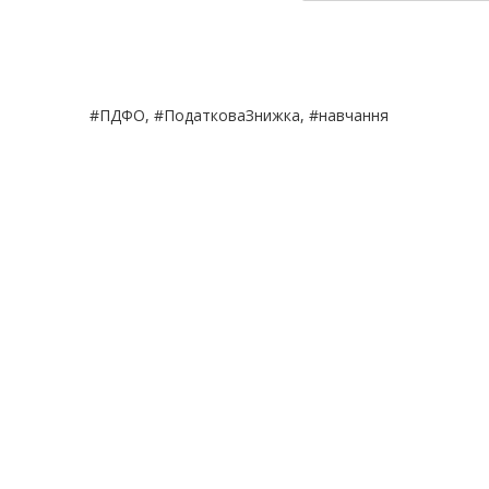
#ПДФО, #ПодатковаЗнижка, #навчання