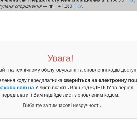
ступеня споріднення
— пп. 14.1.263
ПКУ
.
Увага!
айт на технічному обслуговуванні та оновленні кодів доступі
влення коду передплатника
зверніться на електронну по
@vobu.com.ua
У листі вкажіть Ваш код ЄДРПОУ та період
передплати, і Вам надійде лист з оновленим кодом.
Вибачте за тимчасові незручності.