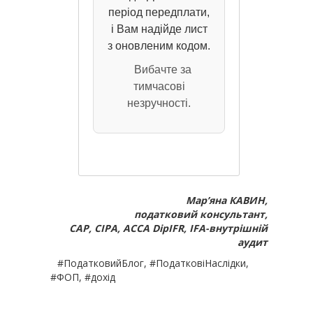
період передплати,
і Вам надійде лист
з оновленим кодом.
Вибачте за
тимчасові
незручності.
Мар’яна КАВИН,
податковий консультант,
САР, СІРА, АССА DipIFR, IFA-внутрішній
аудит
#ПодатковийБлог, #ПодатковіНаслідки,
#ФОП, #дохід