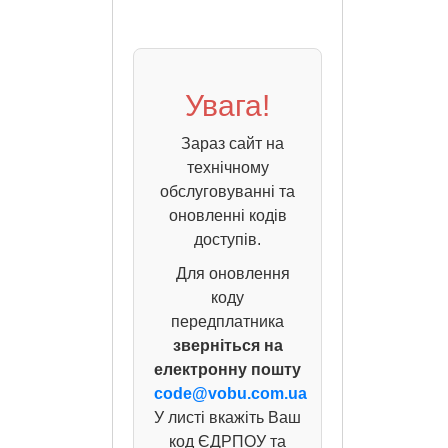
Увага!
Зараз сайт на
технічному
обслуговуванні та
оновленні кодів
доступів.
Для оновлення
коду
передплатника
зверніться на
електронну пошту
code@vobu.com.ua
У листі вкажіть Ваш
код ЄДРПОУ та