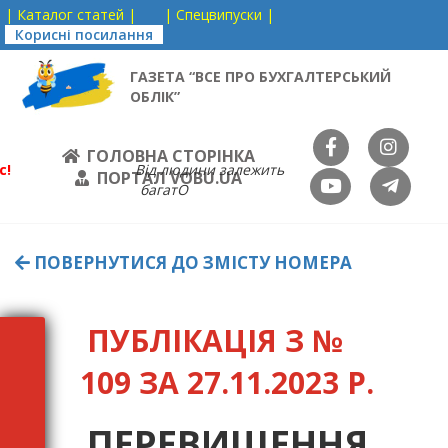
| Каталог статей |
| Спецвипуски |
Корисні посилання
ГАЗЕТА “ВСЕ ПРО БУХГАЛТЕРСЬКИЙ
ОБЛІК”
ГОЛОВНА СТОРІНКА
с!
Від людини залежить
ПОРТАЛ VOBU.UA
багатО
ПОВЕРНУТИСЯ ДО ЗМІСТУ НОМЕРА
ПУБЛІКАЦІЯ З №
109 ЗА 27.11.2023 Р.
ПЕРЕВИЩЕННЯ