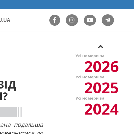
U.UA
Усі номери за
2026
Усі номери за
2025
ВІД
Я?
Усі номери за
2024
вана подальша
 повернутися до