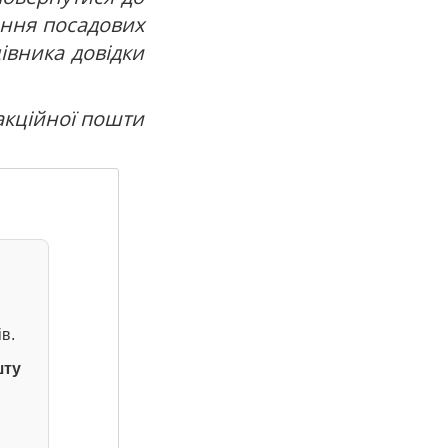
ання посадових
цівника довідки
акційної пошти
в.
шту