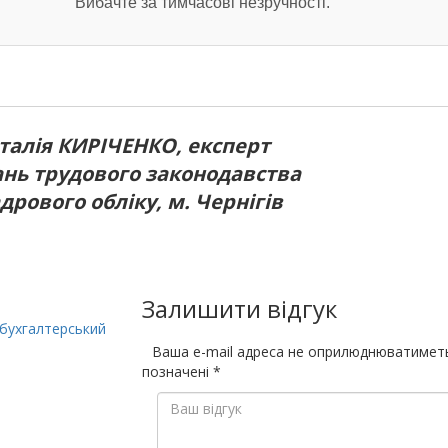
Вибачте за тимчасові незручності.
талія КИРІЧЕНКО, експерт
ань трудового законодавства
адрового обліку, м. Чернігів
Залишити відгук
 бухгалтерський
Ваша e-mail адреса не оприлюднюватимет
позначені
*