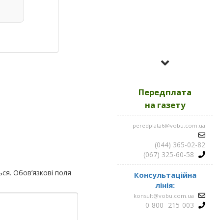
Усі номери за
2023
Передплата
Усі номери за
2022
на газету
peredplata6@vobu.com.ua
Усі номери за
2021
(044) 365-02-82
(067) 325-60-58
ься.
Обов’язкові поля
Консультаційна
лінія:
konsult@vobu.com.ua
0-800- 215-003