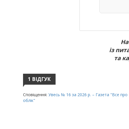
На
із пит
та к
1 ВІДГУК
Сповіщення:
Увесь № 16 за 2026 р. – Газета "Все про
облік"