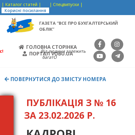
| Каталог статей |
| Спецвипуски |
Корисні посилання
ГАЗЕТА “ВСЕ ПРО БУХГАЛТЕРСЬКИЙ
ОБЛІК”
ГОЛОВНА СТОРІНКА
с!
Від людини залежить
ПОРТАЛ VOBU.UA
багатО
ПОВЕРНУТИСЯ ДО ЗМІСТУ НОМЕРА
ПУБЛІКАЦІЯ З № 16
ЗА 23.02.2026 Р.
КАДРОВІ