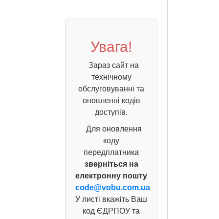
Увага!
Зараз сайт на
технічному
обслуговуванні та
оновленні кодів
доступів.
Для оновлення
коду
передплатника
зверніться на
електронну пошту
code@vobu.com.ua
У листі вкажіть Ваш
код ЄДРПОУ та