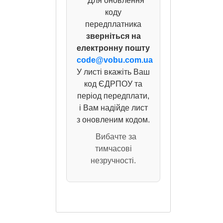
Для оновлення
коду
передплатника
зверніться на
електронну пошту
code@vobu.com.ua
У листі вкажіть Ваш
код ЄДРПОУ та
період передплати,
і Вам надійде лист
з оновленим кодом.
Вибачте за
тимчасові
незручності.