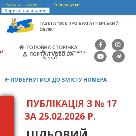
| Каталог статей |
| Спецвипуски |
Корисні посилання
ГАЗЕТА “ВСЕ ПРО БУХГАЛТЕРСЬКИЙ
ОБЛІК”
ГОЛОВНА СТОРІНКА
с!
Від людини залежить
ПОРТАЛ VOBU.UA
багатО
ПОВЕРНУТИСЯ ДО ЗМІСТУ НОМЕРА
ПУБЛІКАЦІЯ З № 17
ЗА 25.02.2026 Р.
ЦІЛЬОВИЙ