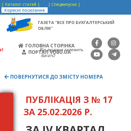
| Каталог статей |
| Спецвипуски |
Корисні посилання
ГАЗЕТА “ВСЕ ПРО БУХГАЛТЕРСЬКИЙ
ОБЛІК”
ГОЛОВНА СТОРІНКА
с!
Від людини залежить
ПОРТАЛ VOBU.UA
багатО
ПОВЕРНУТИСЯ ДО ЗМІСТУ НОМЕРА
ПУБЛІКАЦІЯ З № 17
ЗА 25.02.2026 Р.
ЗА IV КВАРТАЛ