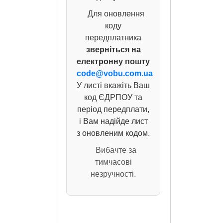
Для оновлення
коду
передплатника
зверніться на
електронну пошту
code@vobu.com.ua
У листі вкажіть Ваш
код ЄДРПОУ та
період передплати,
і Вам надійде лист
з оновленим кодом.
Вибачте за
тимчасові
незручності.