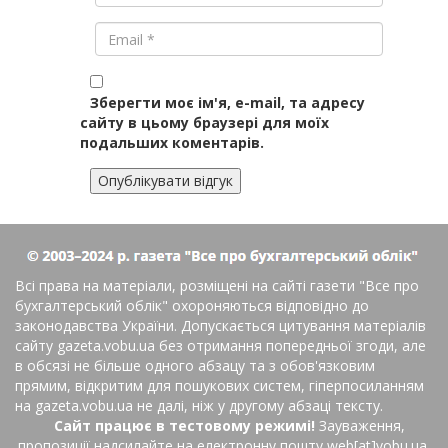
Зберегти моє ім'я, e-mail, та адресу
сайту в цьому браузері для моїх
подальших коментарів.
Всі права на матеріали, розміщені на сайті газети
"Все про
бухгалтерський облік"
охороняються відповідно до
законодавства України. Допускається цитування матеріалів
сайту gazeta.vobu.ua без отримання попередньої згоди, але
в обсязі не більше одного абзацу та з обов'язковим
прямим, відкритим для пошукових систем, гіперпосиланням
на gazeta.vobu.ua не далі, ніж у другому абзаці тексту.
Сайт працює в тестовому режимі!
Зауваження,
пропозиції надсилайте на електронну пошту web[at]vobu.ua.