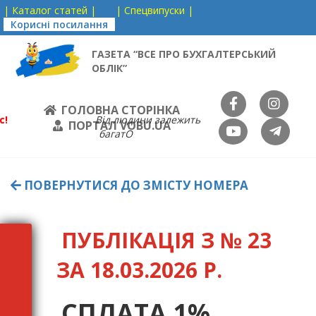
| Каталог статей |
| Спецвипуски |
Корисні посилання
ГАЗЕТА “ВСЕ ПРО БУХГАЛТЕРСЬКИЙ
ОБЛІК”
ГОЛОВНА СТОРІНКА
с!
Від людини залежить
ПОРТАЛ VOBU.UA
багатО
ПОВЕРНУТИСЯ ДО ЗМІСТУ НОМЕРА
ПУБЛІКАЦІЯ З № 23
ЗА 18.03.2026 Р.
СПЛАТА 1%