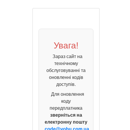
Увага!
Зараз сайт на
технічному
обслуговуванні та
оновленні кодів
доступів.
Для оновлення
коду
передплатника
зверніться на
електронну пошту
code@vobu.com.ua