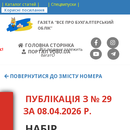
| Каталог статей |
| Спецвипуски |
Корисні посилання
ГАЗЕТА “ВСЕ ПРО БУХГАЛТЕРСЬКИЙ
ОБЛІК”
ГОЛОВНА СТОРІНКА
с!
Від людини залежить
ПОРТАЛ VOBU.UA
багатО
ПОВЕРНУТИСЯ ДО ЗМІСТУ НОМЕРА
ПУБЛІКАЦІЯ З № 29
ЗА 08.04.2026 Р.
НАБІР