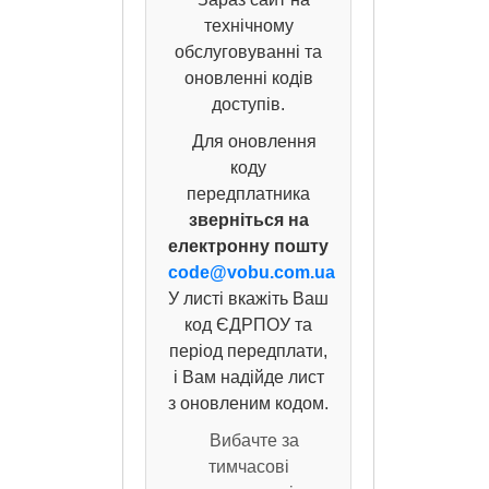
технічному
обслуговуванні та
оновленні кодів
доступів.
Для оновлення
коду
передплатника
зверніться на
електронну пошту
code@vobu.com.ua
У листі вкажіть Ваш
код ЄДРПОУ та
період передплати,
і Вам надійде лист
з оновленим кодом.
Вибачте за
тимчасові