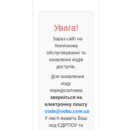
Увага!
Зараз сайт на
технічному
обслуговуванні та
оновленні кодів
доступів.
Для оновлення
коду
передплатника
зверніться на
електронну пошту
code@vobu.com.ua
У листі вкажіть Ваш
код ЄДРПОУ та