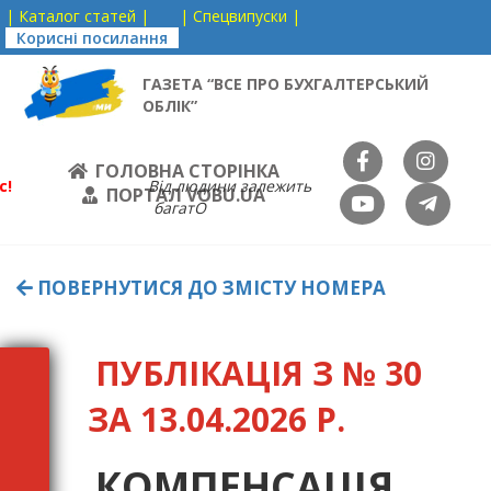
| Каталог статей |
| Спецвипуски |
Корисні посилання
ГАЗЕТА “ВСЕ ПРО БУХГАЛТЕРСЬКИЙ
ОБЛІК”
ГОЛОВНА СТОРІНКА
с!
Від людини залежить
ПОРТАЛ VOBU.UA
багатО
ПОВЕРНУТИСЯ ДО ЗМІСТУ НОМЕРА
ПУБЛІКАЦІЯ З № 30
ЗА 13.04.2026 Р.
КОМПЕНСАЦІЯ