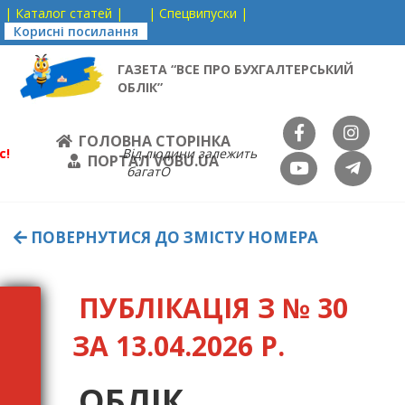
| Каталог статей |
| Спецвипуски |
Корисні посилання
ГАЗЕТА “ВСЕ ПРО БУХГАЛТЕРСЬКИЙ
ОБЛІК”
ГОЛОВНА СТОРІНКА
с!
Від людини залежить
ПОРТАЛ VOBU.UA
багатО
ПОВЕРНУТИСЯ ДО ЗМІСТУ НОМЕРА
ПУБЛІКАЦІЯ З № 30
ЗА 13.04.2026 Р.
ОБЛІК