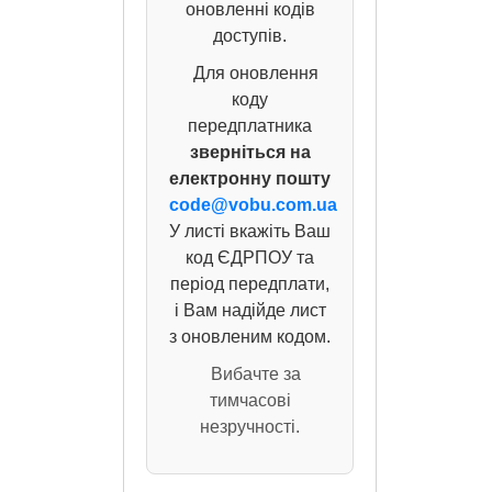
оновленні кодів
доступів.
Для оновлення
коду
передплатника
зверніться на
електронну пошту
code@vobu.com.ua
У листі вкажіть Ваш
код ЄДРПОУ та
період передплати,
і Вам надійде лист
з оновленим кодом.
Вибачте за
тимчасові
незручності.