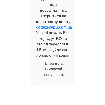
коду
передплатника
зверніться на
електронну пошту
code@vobu.com.ua
У листі вкажіть Ваш
код ЄДРПОУ та
період передплати,
і Вам надійде лист
з оновленим кодом.
Вибачте за
тимчасові
незручності.