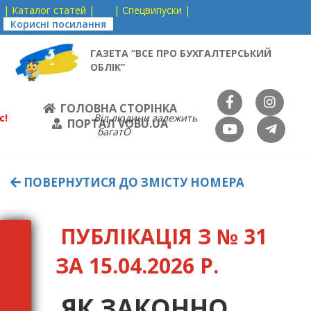
| Каталог статей |
| Спецвипуски |
Корисні посилання
ГАЗЕТА “ВСЕ ПРО БУХГАЛТЕРСЬКИЙ
ОБЛІК”
ГОЛОВНА СТОРІНКА
с!
Від людини залежить
ПОРТАЛ VOBU.UA
багатО
ПОВЕРНУТИСЯ ДО ЗМІСТУ НОМЕРА
ПУБЛІКАЦІЯ З № 31
ЗА 15.04.2026 Р.
ЯК ЗАКОННО