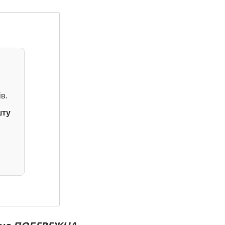
в.
шту