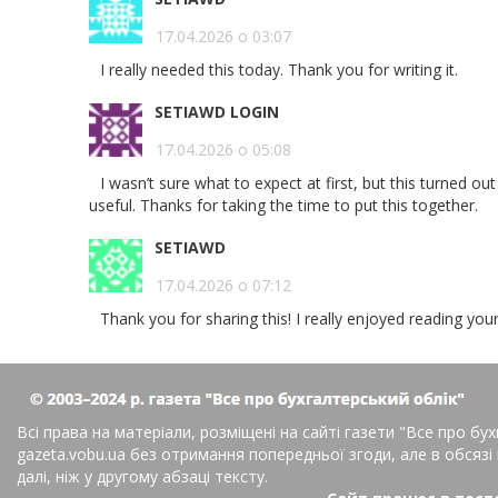
17.04.2026 о 03:07
I really needed this today. Thank you for writing it.
SETIAWD LOGIN
17.04.2026 о 05:08
I wasn’t sure what to expect at first, but this turned out
useful. Thanks for taking the time to put this together.
SETIAWD
17.04.2026 о 07:12
Thank you for sharing this! I really enjoyed reading you
Всі права на матеріали, розміщені на сайті газети
"Все про бух
gazeta.vobu.ua без отримання попередньої згоди, але в обсязі
далі, ніж у другому абзаці тексту.