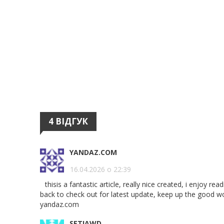
4 ВІДГУК
YANDAZ.COM
16.04.2026 о 22:39
thisis a fantastic article, really nice created, i enjoy readin
back to check out for latest update, keep up the good w
yandaz.com
SETIAWD