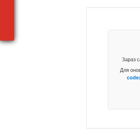
Зараз с
Для оно
code