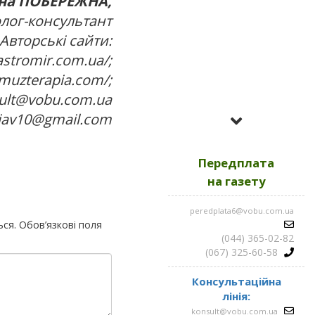
на ПОБЕРЕЖНА,
лог-консультант
Авторські сайти:
astromir.com.ua/;
muzterapia.com/;
sult@vobu.com.ua
Усі номери за
giav10@gmail.com
2023
Передплата
Усі номери за
2022
на газету
peredplata6@vobu.com.ua
Усі номери за
2021
ься.
Обов’язкові поля
(044) 365-02-82
(067) 325-60-58
Консультаційна
лінія:
konsult@vobu.com.ua