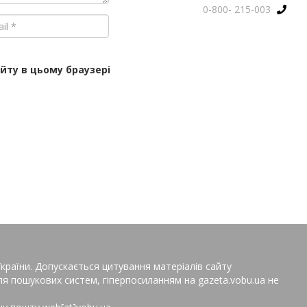
0-800- 215-003
айту в цьому браузері
раїни. Допускається цитування матеріалів сайту
ля пошукових систем, гіперпосиланням на gazeta.vobu.ua не