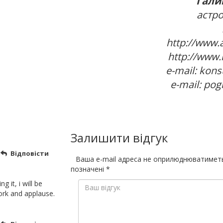
Гали
астро
http://www.
http://www.
е-mail: kon
е-mail: po
Залишити відгук
Відповісти
Ваша e-mail адреса не оприлюднюватимет
позначені
*
g it, i will be
ork and applause.