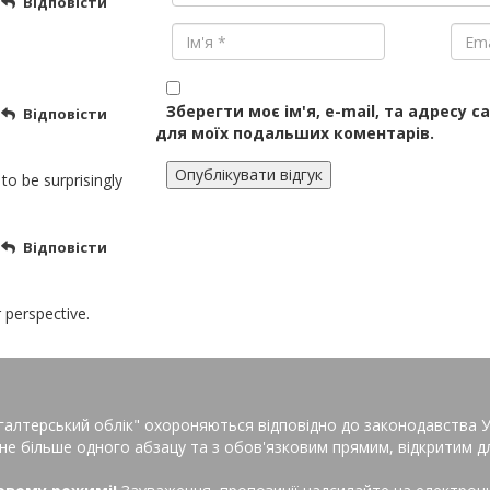
Відповісти
Зберегти моє ім'я, e-mail, та адресу с
Відповісти
для моїх подальших коментарів.
 to be surprisingly
Відповісти
r perspective.
галтерський облік"
охороняються відповідно до законодавства Ук
 не більше одного абзацу та з обов'язковим прямим, відкритим д