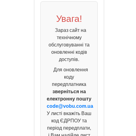
Увага!
Зараз сайт на
технічному
обслуговуванні та
оновленні кодів
доступів.
Для оновлення
коду
передплатника
зверніться на
електронну пошту
code@vobu.com.ua
У листі вкажіть Ваш
код ЄДРПОУ та
період передплати,
і Вам надійде лист