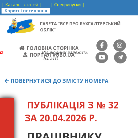
| Каталог статей |
| Спецвипуски |
Корисні посилання
ГАЗЕТА “ВСЕ ПРО БУХГАЛТЕРСЬКИЙ
ОБЛІК”
ГОЛОВНА СТОРІНКА
с!
Від людини залежить
ПОРТАЛ VOBU.UA
багатО
ПОВЕРНУТИСЯ ДО ЗМІСТУ НОМЕРА
ПУБЛІКАЦІЯ З № 32
ЗА 20.04.2026 Р.
ПРАЦІВНИКУ