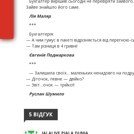
Бухгалтер вирішив сьогодні не перевіряти зайвого.
Зайве знайшло його саме.
Лія Маляр
***
Бухгалтерія:
— А чим гумус в пакеті відрізняється від перегною-с
— Там різниця в 4 гривні!
Євгенія Подмаркова
***
— Залишила своїх… маленьких ненадовго на подругу
— Діточок, певне — двійко?
— Звіт…очок — трійко!!
Руслан Шумило
5 ВІДГУК
JALALIVE PIALA DUNIA