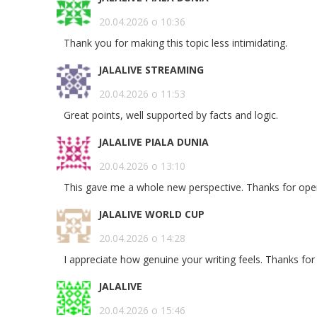
20.04.2026 о 10:36
Thank you for making this topic less intimidating.
JALALIVE STREAMING
20.04.2026 о 11:53
Great points, well supported by facts and logic.
JALALIVE PIALA DUNIA
20.04.2026 о 13:10
This gave me a whole new perspective. Thanks for ope
JALALIVE WORLD CUP
20.04.2026 о 14:28
I appreciate how genuine your writing feels. Thanks for 
JALALIVE
20.04.2026 о 15:46