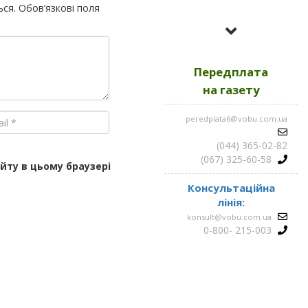
ься.
Обов’язкові поля
Усі номери за
2023
Передплата
Усі номери за
2022
на газету
peredplata6@vobu.com.ua
Усі номери за
2021
(044) 365-02-82
(067) 325-60-58
айту в цьому браузері
Консультаційна
лінія:
konsult@vobu.com.ua
0-800- 215-003