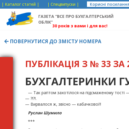
| Каталог статей |
| Спецвипуски |
Корисні посиланн
ГАЗЕТА “ВСЕ ПРО БУХГАЛТЕРСЬКИЙ
ОБЛІК”
30 років з вами і для вас!
ПОВЕРНУТИСЯ ДО ЗМІСТУ НОМЕРА
ПУБЛІКАЦІЯ З № 33 ЗА 2
БУХГАЛТЕРИНКИ 
— Так раптом захотілося на підсмаженому тості —
— ?!?!.
— Вирвалося ж, звісно — кабачкової!!
Руслан Шумило
***