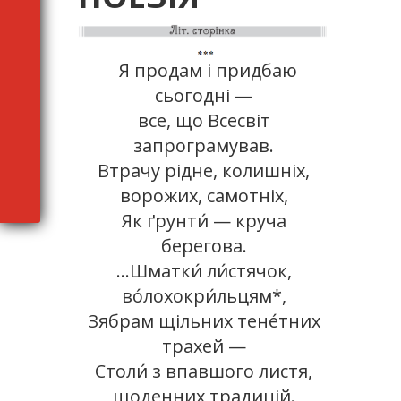
Я продам і придбаю
сьогодні —
все, що Всесвіт
запрограмував.
Втрачу рідне, колишніх,
ворожих, самотніх,
Як ґрунти́ — круча
берегова.
…Шматки́ ли́стячок,
во́лохокри́льцям*,
Зябрам щільних тене́тних
трахей —
Столи́ з впавшого листя,
щоденних традицій.