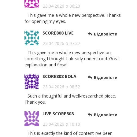
23.04.2026 о 06:20
This gave me a whole new perspective. Thanks
for opening my eyes.
SCORE808 LIVE
Відповісти
23.04.2026 о 07:37
This gave me a whole new perspective on
something I thought I already understood. Great
explanation and flow!
SCORE808 BOLA
Відповісти
23.04.2026 о 08:52
Such a thoughtful and well-researched piece.
Thank you.
LIVE SCORE808
Відповісти
23.04.2026 о 10:10
This is exactly the kind of content I’ve been