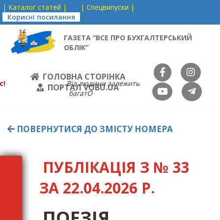
| Каталог статей |
| Спецвипуски |
Корисні посилання
ГАЗЕТА “ВСЕ ПРО БУХГАЛТЕРСЬКИЙ
ОБЛІК”
ГОЛОВНА СТОРІНКА
с!
Від людини залежить
ПОРТАЛ VOBU.UA
багатО
ПОВЕРНУТИСЯ ДО ЗМІСТУ НОМЕРА
ПУБЛІКАЦІЯ З № 33
ЗА 22.04.2026 Р.
ПОЕЗІЯ