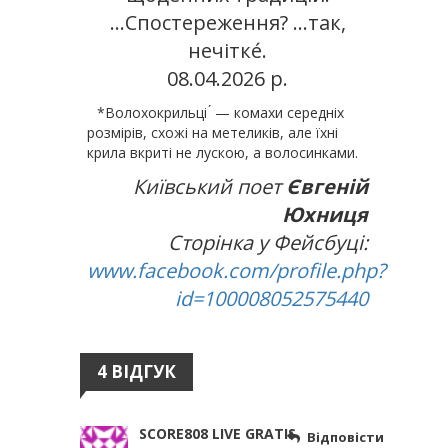
…Спостереження? …так,
нечітке́.
08.04.2026 р.
*Волохокрильці ́ — комахи середніх
розмірів, схожі на метеликів, але їхні
крила вкриті не лускою, а волосинками.
Київський поет
Євгеній
Юхниця
Сторінка у Фейсбуці:
www.facebook.com/profile.php?
id=100008052575440
4 ВІДГУК
SCORE808 LIVE GRATIS
Відповісти