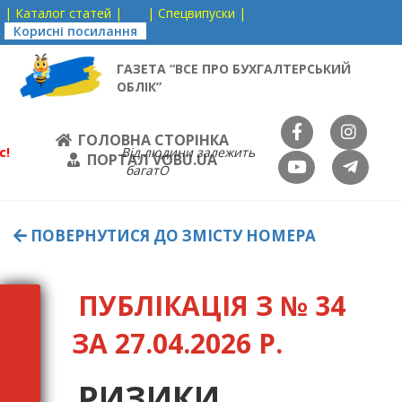
| Каталог статей |
| Спецвипуски |
Корисні посилання
ГАЗЕТА “ВСЕ ПРО БУХГАЛТЕРСЬКИЙ
ОБЛІК”
ГОЛОВНА СТОРІНКА
с!
Від людини залежить
ПОРТАЛ VOBU.UA
багатО
ПОВЕРНУТИСЯ ДО ЗМІСТУ НОМЕРА
ПУБЛІКАЦІЯ З № 34
ЗА 27.04.2026 Р.
РИЗИКИ