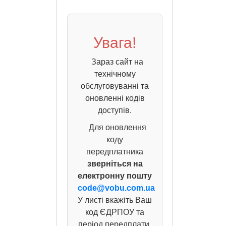
Увага!
Зараз сайт на
технічному
обслуговуванні та
оновленні кодів
доступів.
Для оновлення
коду
передплатника
зверніться на
електронну пошту
code@vobu.com.ua
У листі вкажіть Ваш
код ЄДРПОУ та
період передплати,