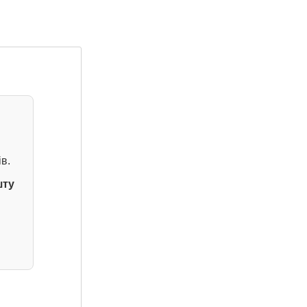
в.
шту