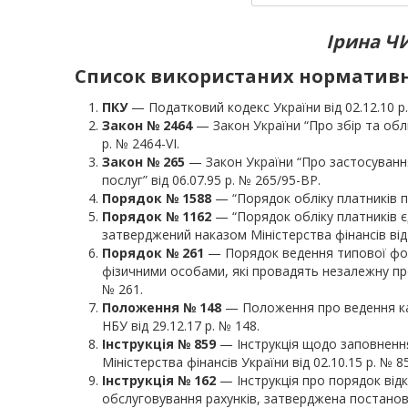
Ірина Ч
Список використаних нормативно
ПКУ
— Податковий кодекс України від 02.12.10 р.
Закон № 2464
— Закон України “Про збір та обл
р. № 2464-VI.
Закон № 265
— Закон України “Про застосування
послуг” від 06.07.95 р. № 265/95-ВР.
Порядок № 1588
— “Порядок обліку платників по
Порядок № 1162
— “Порядок обліку платників є
затверджений наказом Міністерства фінансів від 
Порядок № 261
— Порядок ведення типової форм
фізичними особами, які провадять незалежну про
№ 261.
Положення № 148
— Положення про ведення кас
НБУ від 29.12.17 р. № 148.
Інструкція № 859
— Інструкція щодо заповнення
Міністерства фінансів України від 02.10.15 р. № 8
Інструкція № 162
— Інструкція про порядок від
обслуговування рахунків, затверджена постаново