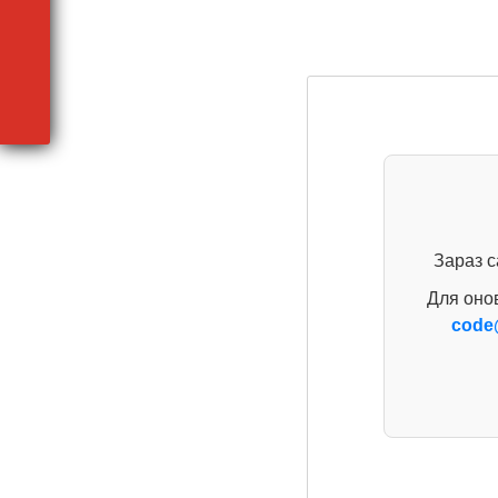
Зараз с
Для оно
code