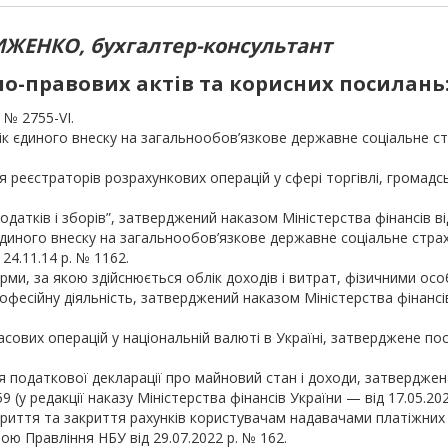
ИЖЕНКО, бухгалтер-консультант
-правових актів та корисних посилань
 № 2755-VI.
ік єдиного внеску на загальнообов’язкове державне соціальне стр
 реєстраторів розрахункових операцій у сфері торгівлі, громадс
датків і зборів”, затверджений наказом Міністерства фінансів від
диного внеску на загальнообов’язкове державне соціальне страх
24.11.14 р. № 1162.
и, за якою здійснюється облік доходів і витрат, фізичними ос
фесійну діяльність, затверджений наказом Міністерства фінансів 
ових операцій у національній валюті в Україні, затверджене п
 податкової декларації про майновий стан і доходи, затвердже
59 (у редакції наказу Міністерства фінансів України — від 17.05.202
криття та закриття рахунків користувачам надавачами платіжних 
ю Правління НБУ від 29.07.2022 р. № 162.