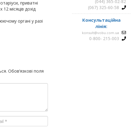
2021
(044) 365-02-82
отаріуси, приватні
(067) 325-60-58
 12 місяців дохід
Консультаційна
юючому органі у разі
лінія:
konsult@vobu.com.ua
0-800- 215-003
ься.
Обов’язкові поля