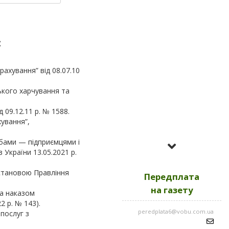
:
ахування” від 08.07.10
ького харчування та
 09.12.11 р. № 1588.
ування”,
Усі номери за
обами — підприємцями і
2023
України 13.05.2021 р.
остановою Правління
Передплата
Усі номери за
2022
на газету
на наказом
2 р. № 143).
peredplata6@vobu.com.ua
послуг з
Усі номери за