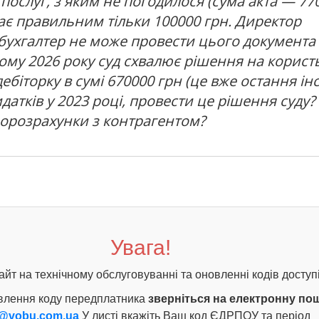
 послуг, з яким не погодилося (сума акта — 770
є правильним тільки 100000 грн. Директор
у бухгалтер не може провести цього документа 
тому 2026 року суд схвалює рішення на корист
ебіторку в сумі 670000 грн (це вже остання інс
датків у 2023 році, провести це рішення суду? 
орозрахунки з контрагентом?
Увага!
айт на технічному обслуговуванні та оновленні кодів доступі
влення коду передплатника
зверніться на електронну по
@vobu.com.ua
У листі вкажіть Ваш код ЄДРПОУ та період