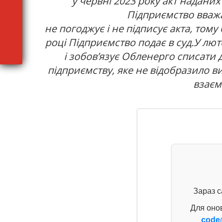
у червні 2023 року акт наданих
Підприємство вважа
не погоджує і не підписує акта, том
році Підприємство подає в суд.У лю
і зобов’язує Обленерго списати д
підприємству, яке не відобразило ви
взаєм
Зараз с
Для оно
code