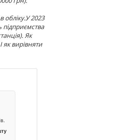
000 грн).
в обліку.У 2023
ь підприємства
танція). Як
І як вирівняти
в.
шту