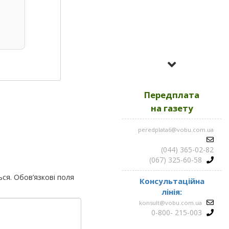
Усі номери за
2023
Передплата
Усі номери за
2022
на газету
peredplata6@vobu.com.ua
Усі номери за
2021
(044) 365-02-82
(067) 325-60-58
ься.
Обов’язкові поля
Консультаційна
лінія:
konsult@vobu.com.ua
0-800- 215-003