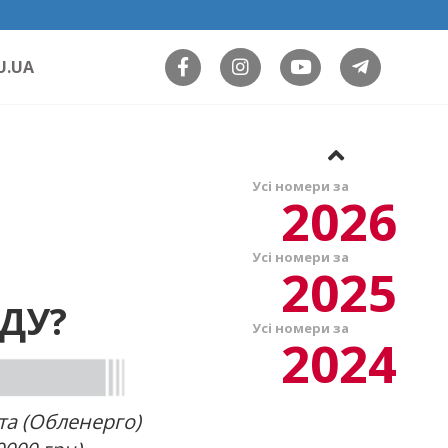
U.UA
Усі номери за
2026
Усі номери за
2025
УДУ?
Усі номери за
2024
та (Обленерго)