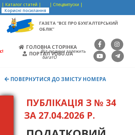
| Каталог статей |
| Спецвипуски |
Корисні посилання
ГАЗЕТА “ВСЕ ПРО БУХГАЛТЕРСЬКИЙ
ОБЛІК”
ГОЛОВНА СТОРІНКА
с!
Від людини залежить
ПОРТАЛ VOBU.UA
багатО
ПОВЕРНУТИСЯ ДО ЗМІСТУ НОМЕРА
ПУБЛІКАЦІЯ З № 34
ЗА 27.04.2026 Р.
ПОДАТКОВИЙ