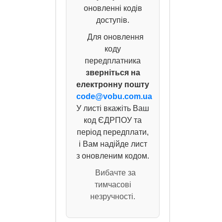
оновленні кодів
доступів.
Для оновлення
коду
передплатника
зверніться на
електронну пошту
code@vobu.com.ua
У листі вкажіть Ваш
код ЄДРПОУ та
період передплати,
і Вам надійде лист
з оновленим кодом.
Вибачте за
тимчасові
незручності.