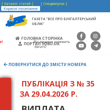
| Каталог статей |
| Спецвипуски |
Корисні посилання
ГАЗЕТА “ВСЕ ПРО БУХГАЛТЕРСЬКИЙ
ОБЛІК”
ГОЛОВНА СТОРІНКА
с!
Від людини залежить
ПОРТАЛ VOBU.UA
багатО
ПОВЕРНУТИСЯ ДО ЗМІСТУ НОМЕРА
ПУБЛІКАЦІЯ З № 35
ЗА 29.04.2026 Р.
ВИПЛАТА