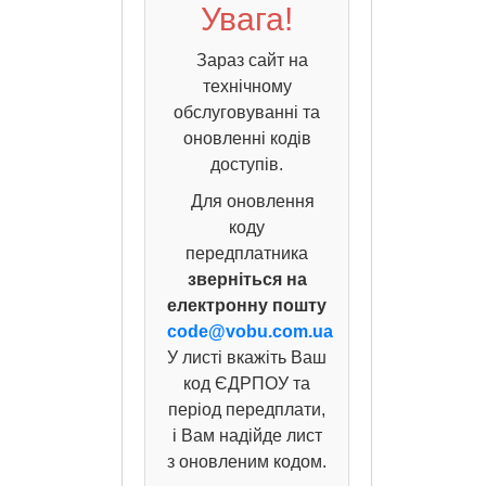
Увага!
Зараз сайт на
технічному
обслуговуванні та
оновленні кодів
доступів.
Для оновлення
коду
передплатника
зверніться на
електронну пошту
code@vobu.com.ua
У листі вкажіть Ваш
код ЄДРПОУ та
період передплати,
і Вам надійде лист
з оновленим кодом.