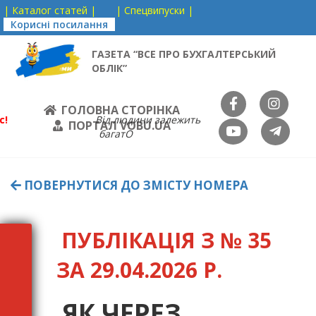
| Каталог статей |
| Спецвипуски |
Корисні посилання
ГАЗЕТА “ВСЕ ПРО БУХГАЛТЕРСЬКИЙ
ОБЛІК”
ГОЛОВНА СТОРІНКА
с!
Від людини залежить
ПОРТАЛ VOBU.UA
багатО
ПОВЕРНУТИСЯ ДО ЗМІСТУ НОМЕРА
ПУБЛІКАЦІЯ З № 35
ЗА 29.04.2026 Р.
ЯК ЧЕРЕЗ