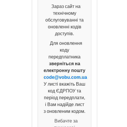
Зараз сайт на
технічному
обслуговуванні та
оновленні кодів
доступів.
Для оновлення
коду
передплатника
зверніться на
електронну пошту
code@vobu.com.ua
У листі вкажіть Ваш
код ЄДРПОУ та
період передплати,
і Вам надійде лист
з оновленим кодом.
Вибачте за