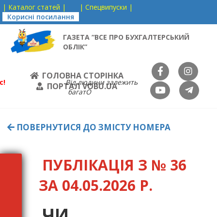
| Каталог статей |
| Спецвипуски |
Корисні посилання
ГАЗЕТА “ВСЕ ПРО БУХГАЛТЕРСЬКИЙ
ОБЛІК”
ГОЛОВНА СТОРІНКА
с!
Від людини залежить
ПОРТАЛ VOBU.UA
багатО
ПОВЕРНУТИСЯ ДО ЗМІСТУ НОМЕРА
ПУБЛІКАЦІЯ З № 36
ЗА 04.05.2026 Р.
ЧИ