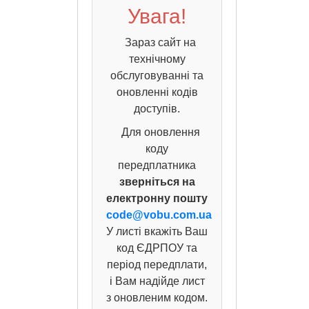
Увага!
Зараз сайт на
технічному
обслуговуванні та
оновленні кодів
доступів.
Для оновлення
коду
передплатника
зверніться на
електронну пошту
code@vobu.com.ua
У листі вкажіть Ваш
код ЄДРПОУ та
період передплати,
і Вам надійде лист
з оновленим кодом.