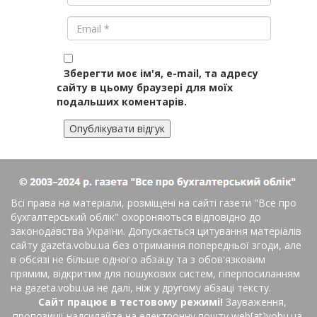
Зберегти моє ім'я, e-mail, та адресу
сайту в цьому браузері для моїх
подальших коментарів.
Всі права на матеріали, розміщені на сайті газети
"Все про
бухгалтерський облік"
охороняються відповідно до
законодавства України. Допускається цитування матеріалів
сайту gazeta.vobu.ua без отримання попередньої згоди, але
в обсязі не більше одного абзацу та з обов'язковим
прямим, відкритим для пошукових систем, гіперпосиланням
на gazeta.vobu.ua не далі, ніж у другому абзаці тексту.
Сайт працює в тестовому режимі!
Зауваження,
пропозиції надсилайте на електронну пошту web[at]vobu.ua.