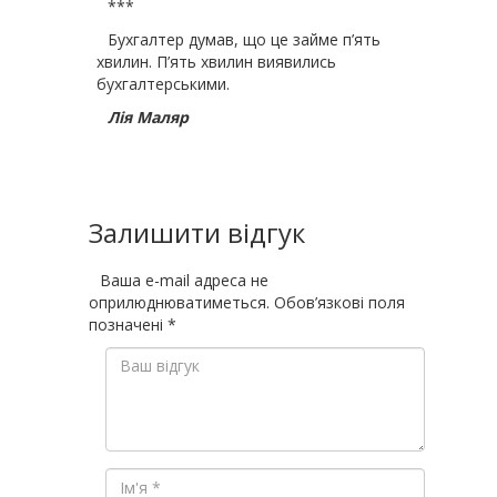
***
Бухгалтер думав, що це займе п’ять
хвилин. П’ять хвилин виявились
бухгалтерськими.
Лія Маляр
Залишити відгук
Ваша e-mail адреса не
оприлюднюватиметься.
Обов’язкові поля
позначені
*