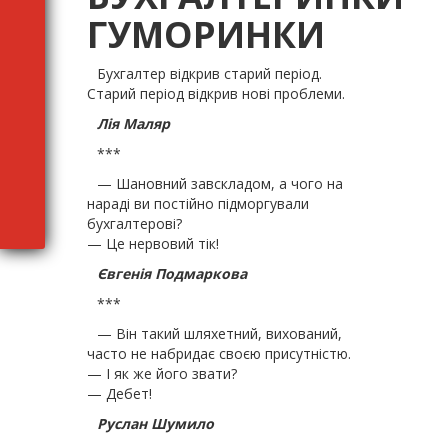
ГУМОРИНКИ
Бухгалтер відкрив старий період.
Старий період відкрив нові проблеми.
Лія Маляр
***
— Шановний завскладом, а чого на
нараді ви постійно підморгували
бухгалтерові?
— Це нервовий тік!
Євгенія Подмаркова
***
— Він такий шляхетний, вихований,
часто не набридає своєю присутністю.
— І як же його звати?
— Дебет!
Руслан Шумило