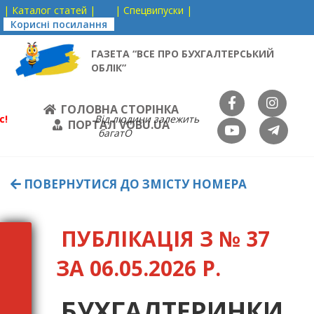
| Каталог статей |
| Спецвипуски |
Корисні посилання
ГАЗЕТА “ВСЕ ПРО БУХГАЛТЕРСЬКИЙ
ОБЛІК”
ГОЛОВНА СТОРІНКА
с!
Від людини залежить
ПОРТАЛ VOBU.UA
багатО
ПОВЕРНУТИСЯ ДО ЗМІСТУ НОМЕРА
ПУБЛІКАЦІЯ З № 37
ЗА 06.05.2026 Р.
БУХГАЛТЕРИНКИ