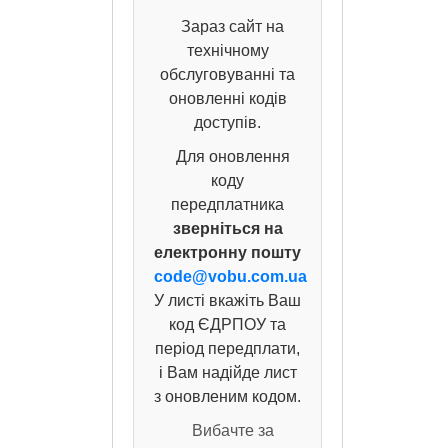
Зараз сайт на
технічному
обслуговуванні та
оновленні кодів
доступів.
Для оновлення
коду
передплатника
зверніться на
електронну пошту
code@vobu.com.ua
У листі вкажіть Ваш
код ЄДРПОУ та
період передплати,
і Вам надійде лист
з оновленим кодом.
Вибачте за