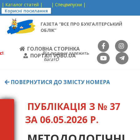
| Каталог статей |
| Спецвипуски |
Корисні посилання
ГАЗЕТА “ВСЕ ПРО БУХГАЛТЕРСЬКИЙ
ОБЛІК”
ГОЛОВНА СТОРІНКА
с!
Від людини залежить
ПОРТАЛ VOBU.UA
багатО
ПОВЕРНУТИСЯ ДО ЗМІСТУ НОМЕРА
ПУБЛІКАЦІЯ З № 37
ЗА 06.05.2026 Р.
МЕТОДОЛОГІЧНІ