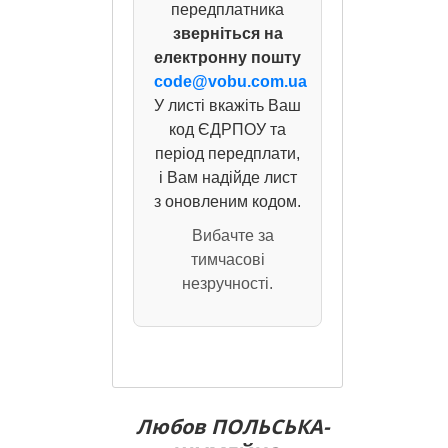
передплатника
зверніться на
електронну пошту
code@vobu.com.ua
У листі вкажіть Ваш
код ЄДРПОУ та
період передплати,
і Вам надійде лист
з оновленим кодом.
Вибачте за
тимчасові
незручності.
Любов ПОЛЬСЬКА-