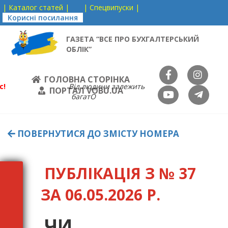
| Каталог статей |
| Спецвипуски |
Корисні посилання
ГАЗЕТА “ВСЕ ПРО БУХГАЛТЕРСЬКИЙ
ОБЛІК”
ГОЛОВНА СТОРІНКА
с!
Від людини залежить
ПОРТАЛ VOBU.UA
багатО
ПОВЕРНУТИСЯ ДО ЗМІСТУ НОМЕРА
ПУБЛІКАЦІЯ З № 37
ЗА 06.05.2026 Р.
ЧИ