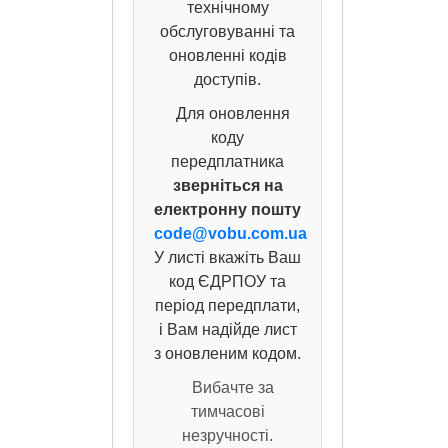
технічному
обслуговуванні та
оновленні кодів
доступів.
Для оновлення
коду
передплатника
зверніться на
електронну пошту
code@vobu.com.ua
У листі вкажіть Ваш
код ЄДРПОУ та
період передплати,
і Вам надійде лист
з оновленим кодом.
Вибачте за
тимчасові
незручності.