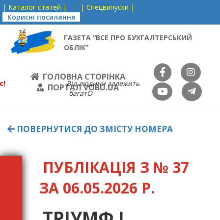
| Каталог статей |
| Спецвипуски |
Корисні посилання
ГАЗЕТА “ВСЕ ПРО БУХГАЛТЕРСЬКИЙ
ОБЛІК”
ГОЛОВНА СТОРІНКА
с!
Від людини залежить
ПОРТАЛ VOBU.UA
багатО
ПОВЕРНУТИСЯ ДО ЗМІСТУ НОМЕРА
ПУБЛІКАЦІЯ З № 37
ЗА 06.05.2026 Р.
ТРІУМФ І