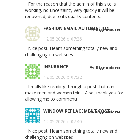
For the reason that the admin of this site is
working, no uncertainty very quickly it will be
renowned, due to its quality contents.
FASHION EMAIL AUTOMATION
Відповісти
12.05.2026 о 07:26
Nice post. I learn something totally new and
challenging on websites
INSURANCE
Відповісти
12.05.2026 о 07:32
I really like reading through a post that can
make men and women think. Also, thank you for
allowing me to comment!
WINDOW REPLACEMENT COST
Відповісти
12.05.2026 о 07:40
Nice post. I learn something totally new and
challenging on websites