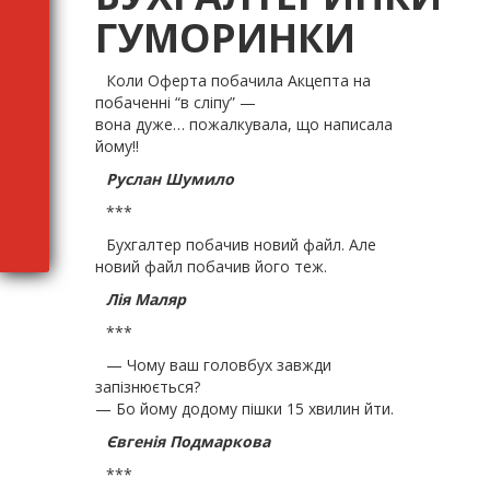
ГУМОРИНКИ
Коли Оферта побачила Акцепта на
побаченні “в сліпу” —
вона дуже… пожалкувала, що написала
йому!!
Руслан Шумило
***
Бухгалтер побачив новий файл. Але
новий файл побачив його теж.
Лія Маляр
***
— Чому ваш головбух завжди
запізнюється?
— Бо йому додому пішки 15 хвилин йти.
Євгенія Подмаркова
***