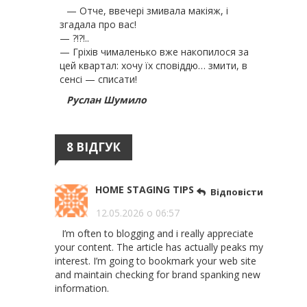
— Отче, ввечері змивала макіяж, і
згадала про вас!
— ?!?!..
— Гріхів чималенько вже накопилося за
цей квартал: хочу їх сповіддю… змити, в
сенсі — списати!
Руслан Шумило
8 ВІДГУК
HOME STAGING TIPS
Відповісти
12.05.2026 о 06:57
I’m often to blogging and i really appreciate
your content. The article has actually peaks my
interest. I’m going to bookmark your web site
and maintain checking for brand spanking new
information.