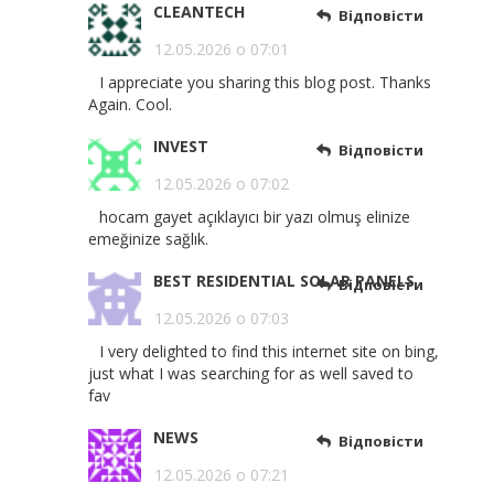
CLEANTECH
Відповісти
12.05.2026 о 07:01
I appreciate you sharing this blog post. Thanks
Again. Cool.
INVEST
Відповісти
12.05.2026 о 07:02
hocam gayet açıklayıcı bir yazı olmuş elinize
emeğinize sağlık.
BEST RESIDENTIAL SOLAR PANELS
Відповісти
12.05.2026 о 07:03
I very delighted to find this internet site on bing,
just what I was searching for as well saved to
fav
NEWS
Відповісти
12.05.2026 о 07:21