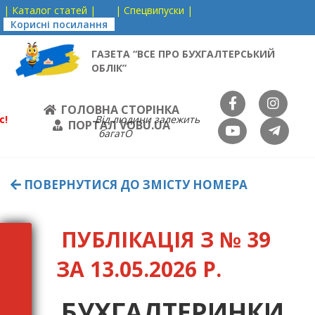
| Каталог статей |
| Спецвипуски |
Корисні посилання
ГАЗЕТА “ВСЕ ПРО БУХГАЛТЕРСЬКИЙ
ОБЛІК”
ГОЛОВНА СТОРІНКА
с!
Від людини залежить
ПОРТАЛ VOBU.UA
багатО
ПОВЕРНУТИСЯ ДО ЗМІСТУ НОМЕРА
ПУБЛІКАЦІЯ З № 39
ЗА 13.05.2026 Р.
БУХГАЛТЕРИНКИ