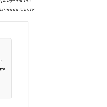
еріодичністю?
акційної пошти
в.
шту