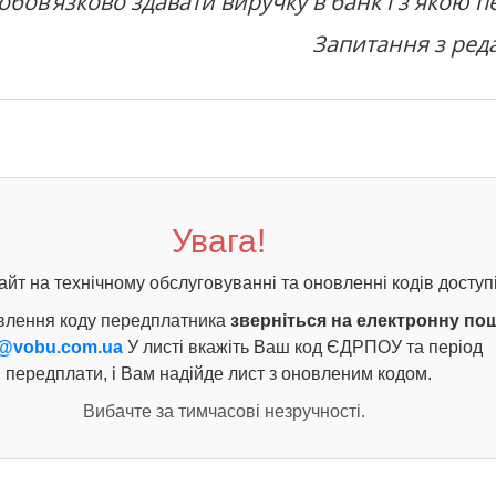
бов’язково здавати виручку в банк і з якою п
Запитання з ред
Увага!
айт на технічному обслуговуванні та оновленні кодів доступі
влення коду передплатника
зверніться на електронну по
@vobu.com.ua
У листі вкажіть Ваш код ЄДРПОУ та період
передплати, і Вам надійде лист з оновленим кодом.
Вибачте за тимчасові незручності.