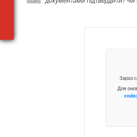
документами підтвердити? Чи о
Зараз с
Для оно
code