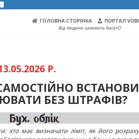
я
ГОЛОВНА СТОРІНКА
ПОРТАЛ VOB
Від людини залежить багатО
3.05.2026 Р.
К САМОСТІЙНО ВСТАНОВ
ЦЮВАТИ БЕЗ ШТРАФІВ?
и: хто має визначати ліміт, як його розрах