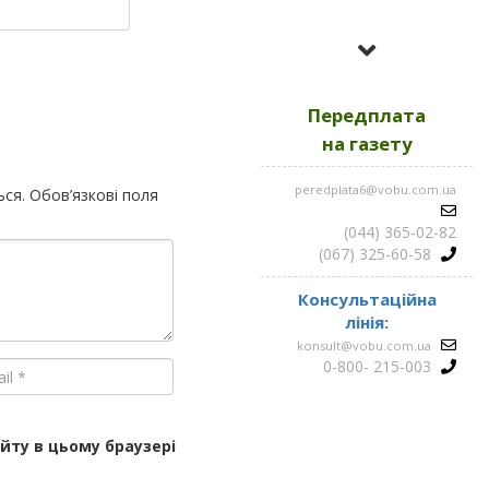
Усі номери за
2023
Передплата
Усі номери за
2022
на газету
peredplata6@vobu.com.ua
ься.
Обов’язкові поля
Усі номери за
2021
(044) 365-02-82
(067) 325-60-58
Консультаційна
лінія:
konsult@vobu.com.ua
0-800- 215-003
айту в цьому браузері