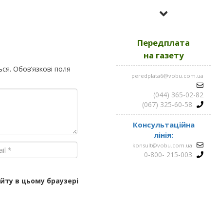
Усі номери за
2023
Передплата
Усі номери за
2022
на газету
ься.
Обов’язкові поля
peredplata6@vobu.com.ua
Усі номери за
2021
(044) 365-02-82
(067) 325-60-58
Консультаційна
лінія:
konsult@vobu.com.ua
0-800- 215-003
айту в цьому браузері