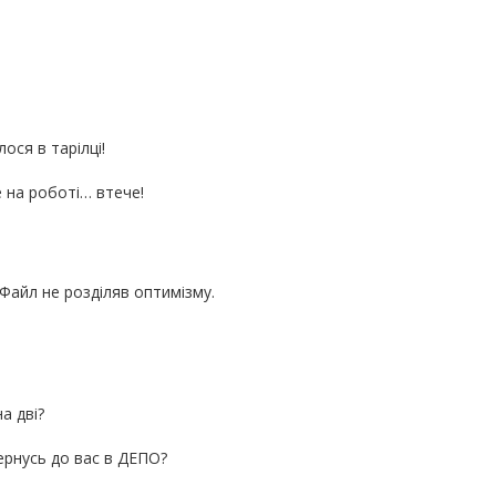
ся в тарілці!
 на роботі… втече!
 Файл не розділяв оптимізму.
а дві?
ернусь до вас в ДЕПО?