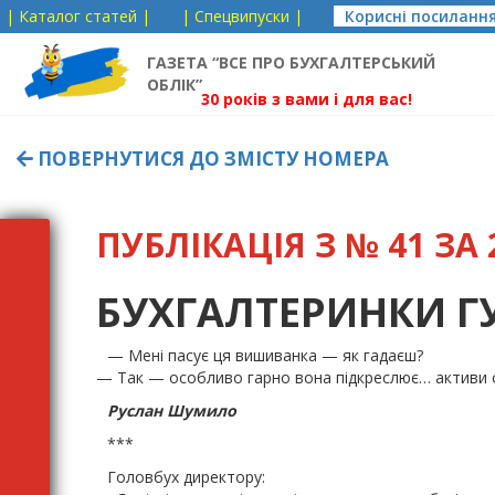
| Каталог статей |
| Спецвипуски |
Корисні посиланн
ГАЗЕТА “ВСЕ ПРО БУХГАЛТЕРСЬКИЙ
ОБЛІК”
30 років з вами і для вас!
ПОВЕРНУТИСЯ ДО ЗМІСТУ НОМЕРА
ПУБЛІКАЦІЯ З № 41 ЗА 2
БУХГАЛТЕРИНКИ 
— Мені пасує ця вишиванка — як гадаєш?
— Так — особливо гарно вона підкреслює… активи 
Руслан Шумило
***
Головбух директору: