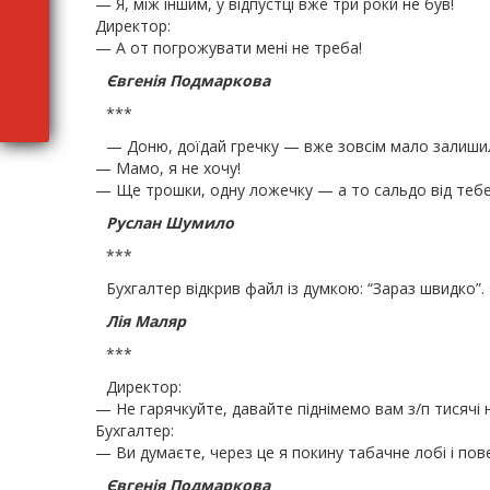
— Я, між іншим, у відпустці вже три роки не був!
Директор:
— А от погрожувати мені не треба!
Євгенія Подмаркова
***
— Доню, доїдай гречку — вже зовсім мало залишило
— Мамо, я не хочу!
— Ще трошки, одну ложечку — а то сальдо від тебе
Руслан Шумило
***
Бухгалтер відкрив файл із думкою: “Зараз швидко”.
Лія Маляр
***
Директор:
— Не гарячкуйте, давайте піднімемо вам з/п тисячі н
Бухгалтер:
— Ви думаєте, через це я покину табачне лобі і пов
Євгенія Подмаркова