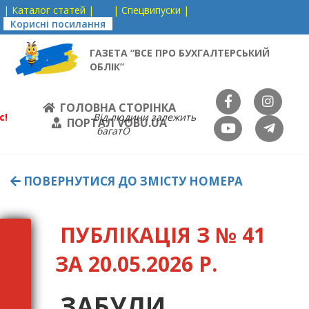
| Каталог статей |
| Спецвипуски |
Корисні посилання
ГАЗЕТА “ВСЕ ПРО БУХГАЛТЕРСЬКИЙ
ОБЛІК”
ГОЛОВНА СТОРІНКА
с!
Від людини залежить
ПОРТАЛ VOBU.UA
багатО
ПОВЕРНУТИСЯ ДО ЗМІСТУ НОМЕРА
ПУБЛІКАЦІЯ З № 41
ЗА 20.05.2026 Р.
ЗАБУЛИ