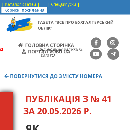
| Каталог статей |
| Спецвипуски |
Корисні посилання
ГАЗЕТА “ВСЕ ПРО БУХГАЛТЕРСЬКИЙ
ОБЛІК”
ГОЛОВНА СТОРІНКА
с!
Від людини залежить
ПОРТАЛ VOBU.UA
багатО
ПОВЕРНУТИСЯ ДО ЗМІСТУ НОМЕРА
ПУБЛІКАЦІЯ З № 41
ЗА 20.05.2026 Р.
ЯК