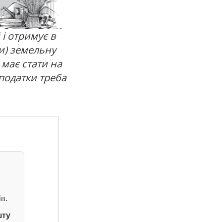
 і отримує в
и) земельну
 має стати на
 податки треба
в.
шту