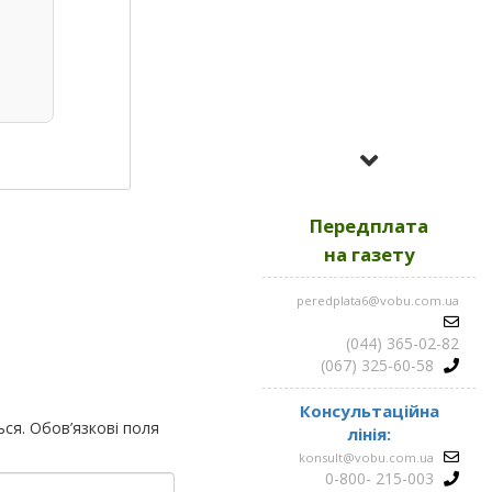
Усі номери за
2023
Передплата
Усі номери за
2022
на газету
peredplata6@vobu.com.ua
Усі номери за
2021
(044) 365-02-82
(067) 325-60-58
Консультаційна
ься.
Обов’язкові поля
лінія:
konsult@vobu.com.ua
0-800- 215-003