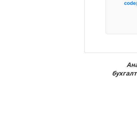
code
Ан
бухгалт