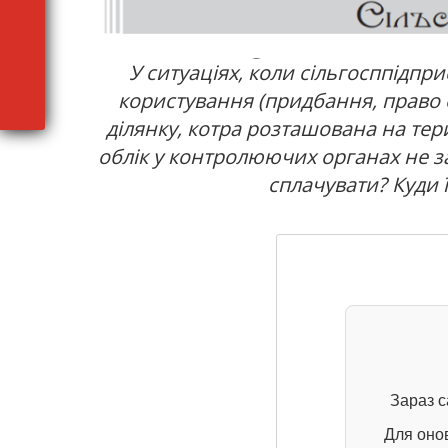
У ситуаціях, коли сільгосппідприє
користування (придбання, право 
ділянку, котра розташована на тери
облік у контролюючих органах не за
сплачувати? Куди ї
Зараз с
Для оно